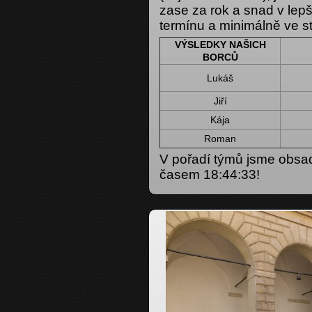
zase za rok a snad v lepš
termínu a minimálně ve s
VÝSLEDKY NAŠICH
BORCŮ
Lukáš
Jiří
Kája
Roman
V pořadí týmů jsme obsad
časem 18:44:33!