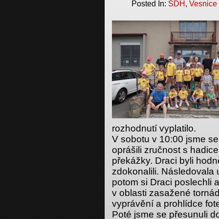
Posted In:
SDH
,
Vesnice
rozhodnutí vyplatilo.
V sobotu v 10:00 jsme se
oprášili zručnost s hadic
překážky. Draci byli hod
zdokonalili. Následovala
potom si Draci poslechli a
v oblasti zasažené tornád
vyprávění a prohlídce fote
Poté jsme se přesunuli d