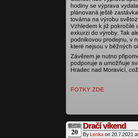
hodiny se výprava vydala
plánovaná ještě zastávka
továrna na výrobu světo
Vzhledem k již pokročilé
exkurzi do výroby. Tak al
podnikovou prodejnu, v n
které nejsou v běžných o
Závěrem je nutno připom
podporuje a umožňuje s
Hradec nad Moravicí, což
FOTKY ZDE
Dračí víkend
Čvc
20
By
Lenka
on
20.7.2021
a