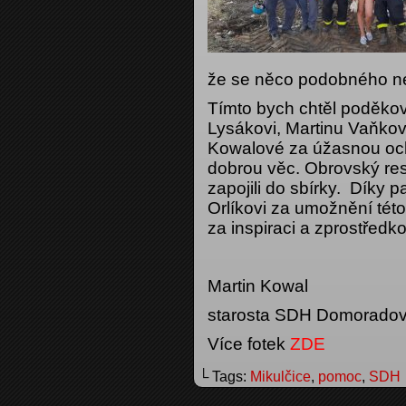
že se něco podobného ne
Tímto bych chtěl poděk
Lysákovi, Martinu Vaňkovi
Kowalové za úžasnou och
dobrou věc. Obrovský resp
zapojili do sbírky. Díky p
Orlíkovi za umožnění tét
za inspiraci a zprostředk
Martin Kowal
starosta SDH Domoradov
Více fotek
ZDE
└ Tags:
Mikulčice
,
pomoc
,
SDH