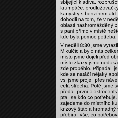
sbíjející kladiva, rozbruš
krumpáče, prodlužovačky, 
kanystry s benzínem atd.
dohodli na tom, že v ned
oblasti nashromážděný pro
s paní přímo v místě nešt
kde byla pomoc potřeba.
V neděli 8:30 jsme vyrazi
Mikulčic a bylo nás cel
místo jsme dojeli před o
místo zkázy jsme nedokáz
zde proběhlo. Připadali js
kde se natáčí nějaký apo
vsi jsme projeli přes náv
celá střecha. Poté jsme s
předali první elektrocent
ptali se kdo co potřebuje
zajedeme do místního ku
krizový štáb a hromadný s
přebírali vše, co potřebova