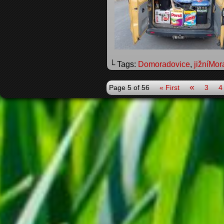
└ Tags:
Domoradovice
,
jižníMor
«
Page 5 of 56
« First
3
4