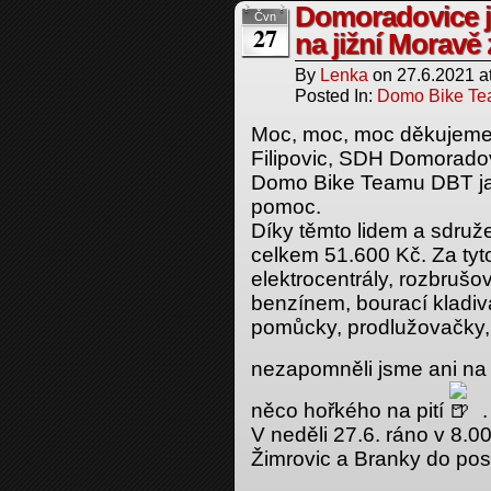
Domoradovice j
Čvn
27
na jižní Morav
By
Lenka
on
27.6.2021
a
Posted In:
Domo Bike T
Moc, moc, moc děkujeme
Filipovic, SDH Domorado
Domo Bike Teamu DBT jak 
pomoc.
Díky těmto lidem a sdruž
celkem 51.600 Kč. Za tyt
elektrocentrály, rozbrušo
benzínem, bourací kladiv
pomůcky, prodlužovačky, 
nezapomněli jsme ani na
něco hořkého na pití
.
V neděli 27.6. ráno v 8.0
Žimrovic a Branky do post