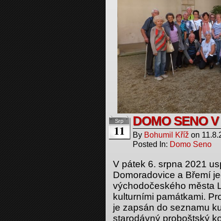
DOMO SENO V 
Srp
11
By
Bohumil Kříž
on
11.8.
Posted In:
Domo Seno
V pátek 6. srpna 2021 us
Domoradovice a Břemí je
východočeského města Lit
kulturními památkami. Pr
je zapsán do seznamu ku
starodávný proboštský ko