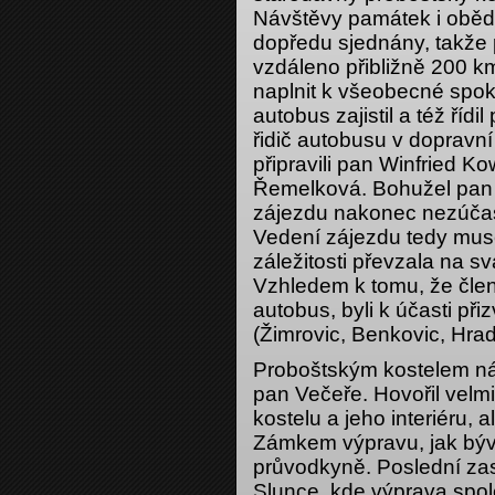
Návštěvy památek i oběd 
dopředu sjednány, takže 
vzdáleno přibližně 200 k
naplnit k všeobecné spok
autobus zajistil a též řídi
řidič autobusu v dopravn
připravili pan Winfried K
Řemelková. Bohužel pan
zájezdu nakonec nezúčas
Vedení zájezdu tedy musel
záležitosti převzala na s
Vzhledem k tomu, že člen
autobus, byli k účasti při
(Žimrovic, Benkovic, Hra
Proboštským kostelem nás
pan Večeře. Hovořil vel
kostelu a jeho interiéru, a
Zámkem výpravu, jak bývá
průvodkyně. Poslední zas
Slunce, kde výprava spo