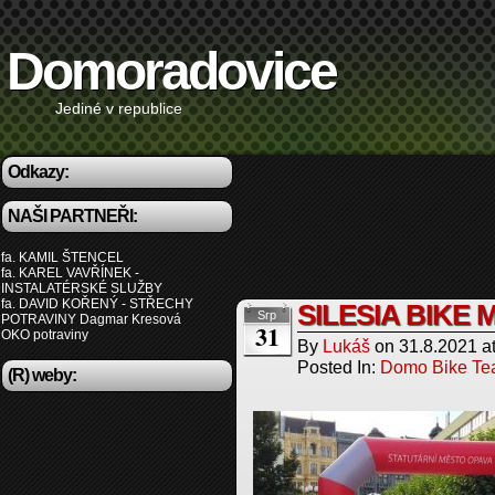
Domoradovice
Jediné v republice
Odkazy:
NAŠI PARTNEŘI:
fa. KAMIL ŠTENCEL
fa. KAREL VAVŘÍNEK -
INSTALATÉRSKÉ SLUŽBY
fa. DAVID KOŘENÝ - STŘECHY
SILESIA BIKE
Srp
POTRAVINY Dagmar Kresová
31
OKO potraviny
By
Lukáš
on
31.8.2021
a
Posted In:
Domo Bike T
(R) weby: