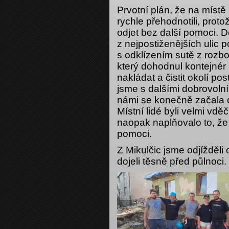
Prvotní plán, že na míst
rychle přehodnotili, prot
odjet bez další pomoci. D
z nejpostiženějších ulic
s odklízením sutě z rozb
který dohodnul kontejnér
nakládat a čistit okolí 
jsme s dalšími dobrovolní
námi se konečně začala o
Místní lidé byli velmi vd
naopak naplňovalo to, ž
pomoci.
Z Mikulčic jsme odjížděl
dojeli těsně před půlnoci.