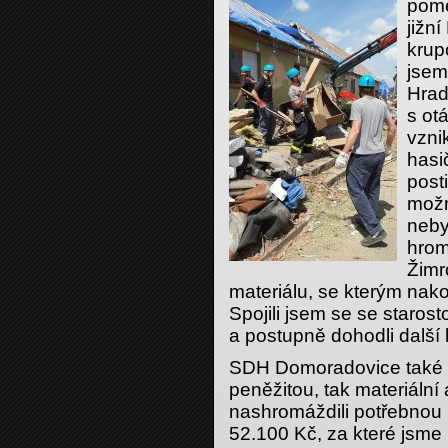
pome
jižn
krup
jsem
Hrad
s ot
vzni
hasi
post
možn
neby
hrom
Žimr
materiálu, se kterým nak
Spojili jsem se se staro
a postupně dohodli další 
SDH Domoradovice také vy
peněžitou, tak materiáln
nashromáždili potřebnou
52.100 Kč, za které jsme 