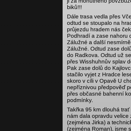
ji za mohutného povzbuzo
biků!!!
Dále trasa vedla přes Vče
odtud se stoupalo na hra
průjezdu hradem nás čeka
Podhradí a zase nahoru d
Zálužné a další nesmírně
Zálužné. Odtud zase dolů
do Radkova. Odtud už se
přes Wisshuhnův splav d
Pak zase dolů do Kajlovce
stačilo vyjet z Hradce le
skoro v cíli v Opavě U ch
nepříznivou předpověď po
přes občasné bahenní kou
podmínky.
Takřka 95 km dlouhá trať
nám dala opravdu velice 
(zejména Jirka) a techni
(zejména Roman), jsme se 