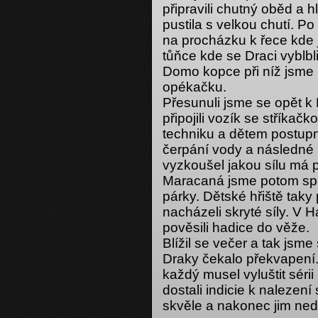
připravili chutný oběd a 
pustila s velkou chutí. P
na procházku k řece kde j
tůňce kde se Draci vyblb
Domo kopce při níž jsme 
opékačku.
Přesunuli jsme se opět k
připojili vozík se stříkač
techniku a dětem postupně
čerpání vody a následné 
vyzkoušel jakou sílu má p
Maracaná jsme potom spol
párky. Dětské hřiště taky
nacházeli skryté síly. V H
pověsili hadice do věže.
Blížil se večer a tak jsm
Draky čekalo překvapení.
každý musel vyluštit séri
dostali indicie k nalezení
skvěle a nakonec jim ned