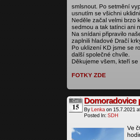
smlsnout. Po setmění vy
usnutím se všichni uklidni
Neděle začal velmi brzo 
sedmou a tak tatínci ani 
Na snídani připravilo naše
zaplnili hladové Dračí krk
Po uklizení KD jsme se ro
další společné chvíle.
Děkujeme všem, kteří se n
FOTKY ZDE
Domoradovice p
Čvc
15
By
Lenka
on
15.7.2021
a
Posted In:
SDH
Ve č
hodi