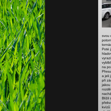
svou 
potom
torná
Poté 
hlado
vyraz
vyblb
na po
Přesu
a jel
při z
jakou
rozdě
nacház
Blíži
překv
kvízů 