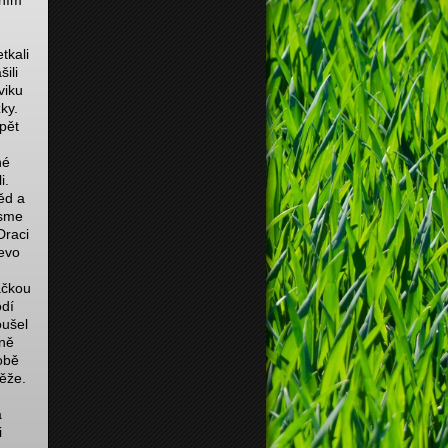
rním
tkali
ili
viku
ky.
opět
né
i.
ěd a
jsme
Draci
řevo
ačkou
odí
oušel
čně
sobě
věže.
a
i