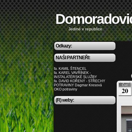
Domoradovi
Jediné v republice
Odkazy:
NAŠI PARTNEŘI:
fa. KAMIL ŠTENCEL
fa. KAREL VAVŘÍNEK -
INSTALATÉRSKÉ SLUŽBY
fa. DAVID KOŘENÝ - STŘECHY
POTRAVINY Dagmar Kresová
Čvc
20
OKO potraviny
(R) weby: