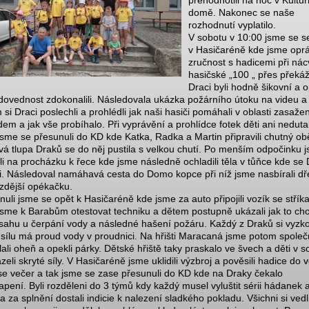
přehodnotili na noc v Kultu
domě. Nakonec se naše
rozhodnutí vyplatilo.
V sobotu v 10:00 jsme se se
v Hasičaréně kde jsme opráš
zručnost s hadicemi při nác
hasičské „100 „ přes překáž
Draci byli hodně šikovní a 
dovednost zdokonalili. Následovala ukázka požárního útoku na videu a
 si Draci poslechli a prohlédli jak naši hasiči pomáhali v oblasti zasaže
dem a jak vše probíhalo. Při vyprávění a prohlídce fotek děti ani nedutal
jsme se přesunuli do KD kde Katka, Radka a Martin připravili chutný ob
vá tlupa Draků se do něj pustila s velkou chutí. Po menším odpočinku 
ili na procházku k řece kde jsme následně ochladili těla v tůňce kde se 
li. Následoval namáhavá cesta do Domo kopce při níž jsme nasbírali d
zdější opékačku.
nuli jsme se opět k Hasičaréně kde jsme za auto připojili vozík se střík
i jsme k Barabům otestovat techniku a dětem postupně ukázali jak to ch
ásahu u čerpání vody a následné hašení požáru. Každý z Draků si vyzk
 sílu má proud vody v proudnici. Na hřišti Maracaná jsme potom spole
lali oheň a opekli párky. Dětské hřiště taky praskalo ve švech a děti v 
eli skryté síly. V Hasičaréně jsme uklidili výzbroj a pověsili hadice do 
l se večer a tak jsme se zase přesunuli do KD kde na Draky čekalo
apení. Byli rozděleni do 3 týmů kdy každý musel vyluštit sérii hádanek 
a za splnění dostali indicie k nalezení sladkého pokladu. Všichni si vedl