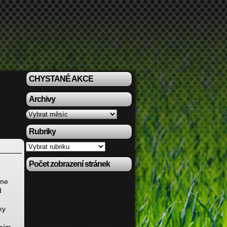
CHYSTANÉ AKCE
Archivy
Archivy
Rubriky
Rubriky
Počet zobrazení stránek
sme
d
ky