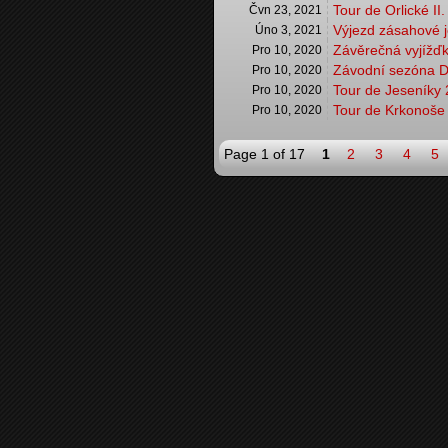
Tour de Orlické II.
Čvn 23, 2021
Výjezd zásahové 
Úno 3, 2021
Závěrečná vyjížď
Pro 10, 2020
Závodní sezóna 
Pro 10, 2020
Tour de Jeseníky
Pro 10, 2020
Tour de Krkonoše
Pro 10, 2020
Page 1 of 17
1
2
3
4
5