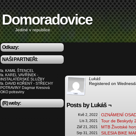
Domoradovice
Jediné v republice
Odkazy:
NAŠI PARTNEŘI:
fa. KAMIL ŠTENCEL
fa. KAREL VAVŘÍNEK -
Lukáš
INSTALATÉRSKÉ SLUŽBY
Registered on Wednesda
fa. DAVID KOŘENÝ - STŘECHY
POTRAVINY Dagmar Kresová
OKO potraviny
(R) weby:
Posts by Lukáš ¬
OZNÁMENÍ OSAD
Kvě 2, 2022
Tour de Beskydy 
Lis 3, 2021
MTB Životské hor
Zář 21, 2021
SILESIA BIKE M
Srp 31, 2021