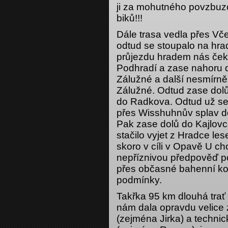
ji za mohutného povzbuzo
biků!!!
Dále trasa vedla přes Vče
odtud se stoupalo na hra
průjezdu hradem nás čeka
Podhradí a zase nahoru d
Zálužné a další nesmírně
Zálužné. Odtud zase dolů
do Radkova. Odtud už se
přes Wisshuhnův splav d
Pak zase dolů do Kajlovce
stačilo vyjet z Hradce le
skoro v cíli v Opavě U ch
nepříznivou předpověď po
přes občasné bahenní kou
podmínky.
Takřka 95 km dlouhá trať
nám dala opravdu velice 
(zejména Jirka) a techni