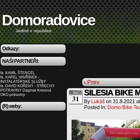
Domoradovice
Jediné v republice
Odkazy:
NAŠI PARTNEŘI:
fa. KAMIL ŠTENCEL
fa. KAREL VAVŘÍNEK -
‹ Prev
INSTALATÉRSKÉ SLUŽBY
fa. DAVID KOŘENÝ - STŘECHY
POTRAVINY Dagmar Kresová
SILESIA BIKE
Srp
OKO potraviny
31
By
Lukáš
on
31.8.2021
a
(R) weby:
Posted In:
Domo Bike T