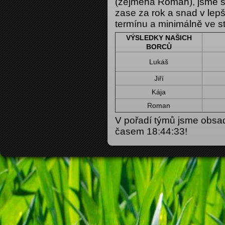
(zejména Roman), jsme se 
zase za rok a snad v lepš
termínu a minimálně ve s
VÝSLEDKY NAŠICH
BORCŮ
Lukáš
Jiří
Kája
Roman
V pořadí týmů jsme obsad
časem 18:44:33!