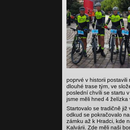
poprvé v historii postavi
dlouhé trase tým, ve slo
poslední chvíli se startu 
jsme měli hned 4 želízka 
Startovalo se tradičně ji
odkud se pokračovalo na
zámku až k Hradci, kde n
Kalvárii. Zde měli naši b