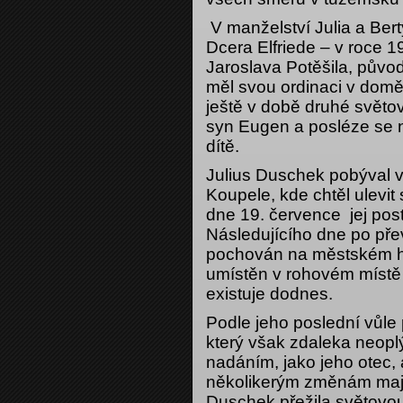
V manželství Julia a Bert
Dcera Elfriede – v roce 
Jaroslava Potěšila, půvo
měl svou ordinaci v domě
ještě v době druhé svět
syn Eugen a posléze se na
dítě.
Julius Duschek pobýval v
Koupele, kde chtěl ulevi
dne 19. července jej pos
Následujícího dne po př
pochován na městském hř
umístěn v rohovém místě 
existuje dodnes.
Podle jeho poslední vůle
který však zdaleka neop
nadáním, jako jeho otec, 
několikerým změnám maji
Duschek přežila světovou