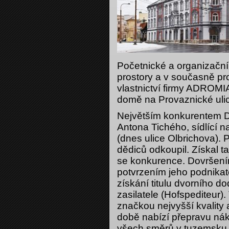
Početnické a organizační
prostory a v současně pr
vlastnictví firmy ADROMIA
domě na Provaznické ulic
Největším konkurentem Du
Antona Tichého, sídlící 
(dnes ulice Olbrichova). 
dědiců odkoupil. Získal t
se konkurence. Dovršením
potvrzením jeho podnika
získání titulu dvorního d
zasilatele (Hofspediteur)
značkou nejvyšší kvality a
době nabízí přepravu nákl
všech směrů v tuzemsku i