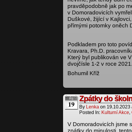
pravděpodobně jak po meč
v Domoradovicích vymřel
Duškové, žijící v Kajlovci
přímými potomky oněch 
Podkladem pro toto povíd
Kravara, Ph.D. pracovní
Který byl publikován ve V
dvojčísle 1-2 v roce 202
Bohumil Kříž
Zpátky do školn
Říj
19
By
Lenka
on
19.10.2023
Posted In:
Kulturní Akce
,
V Domoradovicích jsme se
zpátky do minulosti, tento