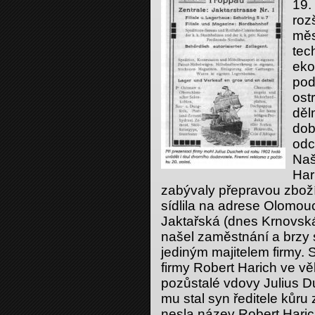
19.
roz
měs
tec
eko
pod
ost
děl
dob
odc
Naš
Har
zabývaly přepravou zboží
sídlila na adrese Olomouc
Jaktařská (dnes Krnovská 
našel zaměstnání a brzy 
jediným majitelem firmy. S
firmy Robert Harich ve vě
pozůstalé vdovy Julius 
mu stal syn ředitele kůru 
nesla název Robert Haric