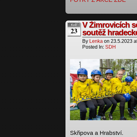
V Žimrovicích s
Kvě
23
soutěž hradeck
By
Lenka
on
23.5.2023
a
Posted In:
SDH
Skřipova a Hrabství.