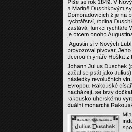
Píše se rok 1849. V Nový
a Marině Duschkovým syn
Domoradovicích žije na po
rychtářství, rodina Dusc
zastává funkci rychtáře 
je otcem onoho Augustin
Agustin si v Nových Lubli
provozoval pivovar. Jeh
dcerou mlynáře Hoška z
Johann Julius Duschek (p
začal se psát jako Juliu
následky revolučních vln,
Evropou. Rakouské císařs
nacházejí, se brzy dočk
rakousko-uherskému vyrov
duální monarchii Rakous
Mla
ind
spo