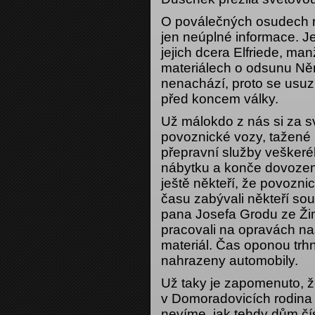
O poválečných osudech r
jen neúplné informace. J
jejich dcera Elfriede, ma
materiálech o odsunu Ně
nenachází, proto se usuzu
před koncem války.
Už málokdo z nás si za s
povoznické vozy, tažené
přepravní služby veškeré
nábytku a konče dovozem
ještě někteří, že povozn
času zabývali někteří so
pana Josefa Grodu ze Žim
pracovali na opravách n
materiál. Čas oponou trhn
nahrazeny automobily.
Už taky je zapomenuto, ž
v Domoradovicích rodina
nevíme, jak tehdy dům čí