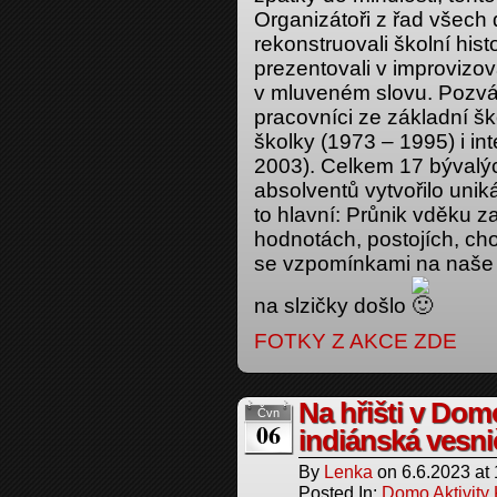
Organizátoři z řad všec
rekonstruovali školní hist
prezentovali v improvizo
v mluveném slovu. Pozvání p
pracovníci ze základní š
školky (1973 – 1995) i in
2003). Celkem 17 bývalý
absolventů vytvořilo unik
to hlavní: Průnik vděku 
hodnotách, postojích, ch
se vzpomínkami na naše 
na slzičky došlo
FOTKY Z AKCE ZDE
Na hřišti v Dom
Čvn
06
indiánská vesni
By
Lenka
on
6.6.2023
at
Posted In:
Domo Aktivity