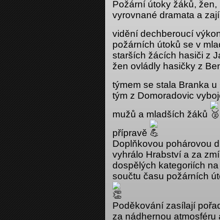
Požární útoky žáků, žen,
vyrovnané dramata a zají
vidění dechberoucí výko
požárních útoků se v mlad
starších žácích hasiči z 
žen ovládly hasičky z B
týmem se stala Branka 
tým z Domoradovic vybojo
mužů a mladších žáků
přípravě
Doplňkovou pohárovou di
vyhrálo Hrabství a za zmín
dospělých kategoriích n
součtu času požárních út
Poděkování zasílají poř
za nádhernou atmosféru 