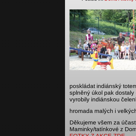
poskládat indiánský tote
splněný úkol pak dostaly 
vyrobily indiánskou čelen
hromada malých i velkýc
Děkujeme všem za účast 
Maminky/tatínkové z Domo
FOTKY Z AKCE ZDE