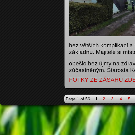
bez větších komplikací a 
základnu. Majitelé si mís
obešlo bez újmy na zdra
zúčastněným. Starosta K
FOTKY ZE ZÁSAHU ZD
Page 1 of 56
1
2
3
4
5