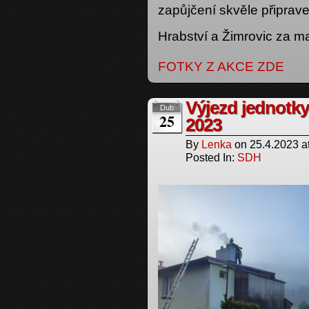
zapůjčení skvěle připrav
Hrabství a Žimrovic za m
FOTKY Z AKCE ZDE
Výjezd jednotky
Dub
25
2023
By
Lenka
on
25.4.2023
a
Posted In:
SDH