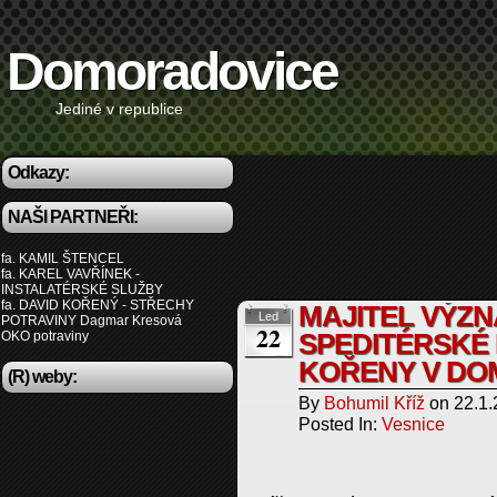
Domoradovice
Jediné v republice
Odkazy:
NAŠI PARTNEŘI:
fa. KAMIL ŠTENCEL
fa. KAREL VAVŘÍNEK -
INSTALATÉRSKÉ SLUŽBY
fa. DAVID KOŘENÝ - STŘECHY
MAJITEL VÝZ
Led
POTRAVINY Dagmar Kresová
22
OKO potraviny
SPEDITÉRSKÉ 
KOŘENY V DO
(R) weby:
By
Bohumil Kříž
on
22.1
Posted In:
Vesnice