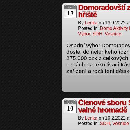
Domoradovští zr
Zář
13
hřiště
By
Lenka
on
13.9.2022
a
Posted In:
Domo Aktivity
Výbor
,
SDH
,
Vesnice
Osadní výbor Domoradovi
dostal do nelehkého rozho
275.000 czk z celkových
cenách na rekultivaci tráv
zařízení a rozšíření dětsk
Členové sboru S
Úno
10
valné hromadě
By
Lenka
on
10.2.2022
a
Posted In:
SDH
,
Vesnice