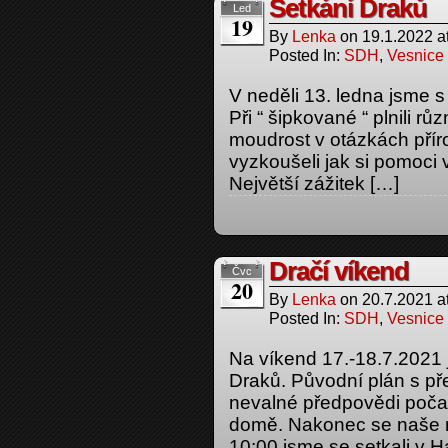
Setkání Draků
Led
19
By
Lenka
on
19.1.2022
a
Posted In:
SDH
,
Vesnice
V neděli 13. ledna jsme s
Při “ šipkované “ plnili rů
moudrost v otázkách přír
vyzkoušeli jak si pomoci 
Největší zážitek […]
Dračí víkend
Čvc
20
By
Lenka
on
20.7.2021
a
Posted In:
SDH
,
Vesnice
Na víkend 17.-18.7.2021 
Draků. Původní plán s př
nevalné předpovědi počas
domě. Nakonec se naše ro
10:00 jsme se setkali v 