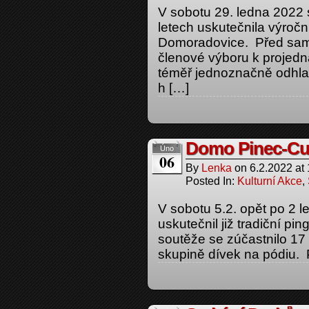
V sobotu 29. ledna 2022 
letech uskutečnila výro
Domoradovice. Před sam
členové výboru k projedn
téměř jednoznačně odhlas
h […]
Domo Pinec-Cu
Úno
06
By
Lenka
on
6.2.2022
at
Posted In:
Kulturní Akce
,
V sobotu 5.2. opět po 2 le
uskutečnil již tradiční p
soutěže se zúčastnilo 17 
skupině dívek na pódiu. 