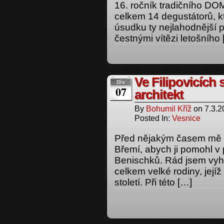
16. ročník tradičního D
celkem 14 degustátorů, kte
úsudku ty nejlahodnější p
čestnými vítězi letošního
Ve Filipovicích
Bře
07
architekt
By
Bohumil Kříž
on
7.3.2
Posted In:
Vesnice
Před nějakým časem mě 
Břemí, abych ji pomohl v 
Benischků. Rád jsem vyho
celkem velké rodiny, její
století. Při této […]