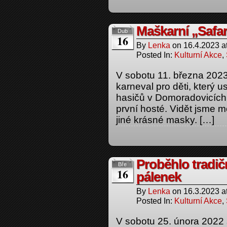
Maškarní „Safar
Dub
16
By
Lenka
on
16.4.2023
a
Posted In:
Kulturní Akce
,
V sobotu 11. března 2023
karneval pro děti, který 
hasičů v Domoradovicích.
první hosté. Vidět jsme moh
jiné krásné masky. […]
Proběhlo tradi
Bře
16
pálenek
By
Lenka
on
16.3.2023
a
Posted In:
Kulturní Akce
,
V sobotu 25. února 2022 s