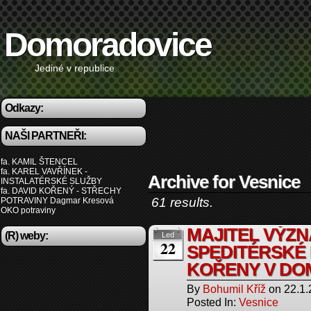
Domoradovice
Jediné v republice
Odkazy:
NAŠI PARTNEŘI:
fa. KAMIL ŠTENCEL
fa. KAREL VAVŘÍNEK -
Archive for Vesnice
INSTALATÉRSKÉ SLUŽBY
fa. DAVID KOŘENÝ - STŘECHY
61 results.
POTRAVINY Dagmar Kresová
OKO potraviny
MAJITEL VÝZ
(R) weby:
Led
22
SPEDITÉRSKÉ 
KOŘENY V DO
By
Bohumil Kříž
on
22.1
Posted In:
Vesnice