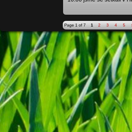
Page 1 of 7
1
2
3
4
5