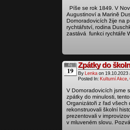
Píše se rok 1849. V Nový
Augustinoví a Marině Du
Domoradovicích žije na po
rychtářství, rodina Dusc
zastává funkci rychtáře
Zpátky do školn
Říj
19
By
Lenka
on
19.10.2023
Posted In:
Kulturní Akce
,
V Domoradovicích jsme se
zpátky do minulosti, tento
Organizátoři z řad všec
rekonstruovali školní hist
prezentovali v improvizo
v mluveném slovu. Pozvání 