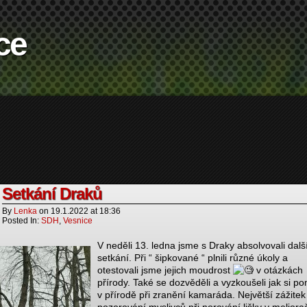
ce
Setkání Draků
By
Lenka
on
19.1.2022
at
18:36
Posted In:
SDH
,
Vesnice
V neděli 13. ledna jsme s Draky absolvovali dalš
setkání. Při “ šipkované “ plnili různé úkoly a
otestovali jsme jejich moudrost
v otázkách
přírody. Také se dozvěděli a vyzkoušeli jak si p
v přírodě při zranění kamaráda. Největší zážitek