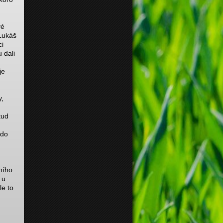
vé
 Lukáš
ci
 dali
je
y,
tud
 do
ního
 u
le to