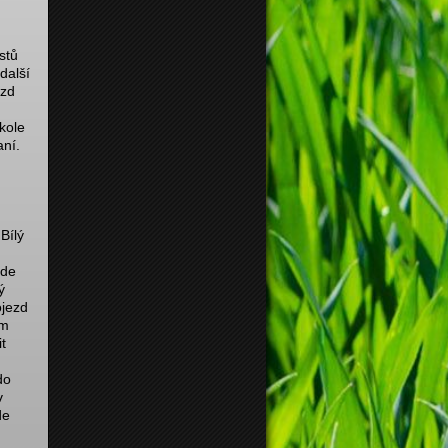
stů
 další
ezd
kole
aní.
Bílý
ede
ý
ojezd
em
t
do
v
de