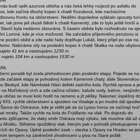
PA:
nás budí opět azurová obloha a nás čeká lehký rozjezd po asfaltu do
ova, kde začíná dlouhý kopec k chatě Kozubová, kde nacházíme
dinovou frontu na občerstvení. Nedělní dopoledne vylákalo spousty turi
et, tak jsme jeli zkusit štěstí k chatě Kamenitý, zde to bylo ještě horší a
 Slavíč byla nedávno zbourána. S časem oběda bylo rozhodnuto na sj
lní Lomné, kde je více možností. Na zahrádce přijemného penzionu si
e pozdní oběd a zde naše řady doplňuje Lukáš, který přijel po ose na 
Domo. Nabíráme síly na poslední kopec k chatě Skalka na naše ubytov
ajeto 41 km a nastoupáno 1230 m
 najeto 104 km a nastoupáno 1530 m
PA:
černí poradě byl zcela přehodnocen plán poslední etapy. Pojede se na 
 kde začátek etapy je pohodový kolem Kamenné chaty, dále Slovenskou
ou Beskyd, kde Náměstek hlásí defekt zadního kola. Rychlá oprava a j
l na Muřínkový vrch a zde začína očistec: kaluže vody, bahno, nesjízdn
 a občas se musí kolo hodit na rameno a jít pěšky. Nakonec úspěšný d
lý Kříž, rychlé občerstvení a sjezdem na Visalaje a po modré dál sjezd
 Šance do Ostravice, kde je vidět jak se za Lysou horou se začínají tvoři
vé mraky. Takže rychle na kola do Frýdlantu na vlak. Po dojezdu do
antu zjišťujeme, že vlaky směr Ostrava mají výluku, tak musíme dál až 
u Místku. Stíháme zpožděný vlak, kterým pak v pohodě přestupujeme 
cích do Opavy. Úplně poslední úsek – stezka z Opavy na Hradec se je
lním tempem na závěrečné zhodnocení u piva na Staré poště.