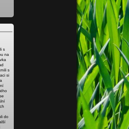
i s
ou na
ávka
ad
mili s
aci si
 a
ní
ného
 se
lní
ich
li do
lší
i