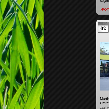
Najet
>FOT
Lis
02
Marti
Ostra
zastáv