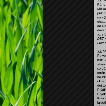
2.ETA
Ráno 
Mílik
půlho
na výl
chata
do Do
dávám
až z 
DBT n
Lukáš
3.ETA
Po ve
kříž,
stran
se dá
terén
na Bi
okolo
dešťo
Frýdl
Frýdk
Kunči
brutá