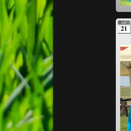
Zář
21