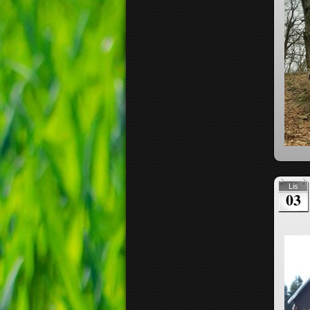
Lis
03