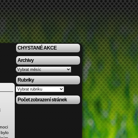
CHYSTANÉ AKCE
Archivy
Archivy
Rubriky
Rubriky
Počet zobrazení stránek
í
omoci
 bylo