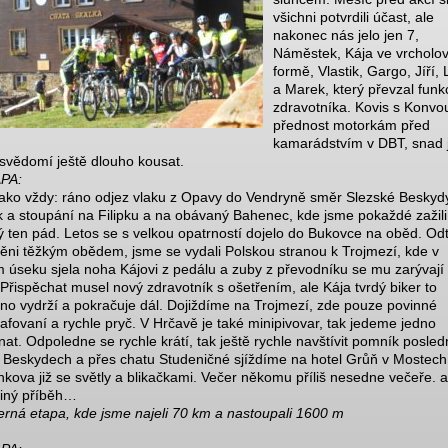
všichni potvrdili účast, ale
nakonec nás jelo jen 7,
Náměstek, Kája ve vrcholo
formě, Vlastik, Gargo, Jíří,
a Marek, který převzal funk
zdravotníka. Kovis s Konvou
přednost motorkám před
kamarádstvím v DBT, snad 
svědomí ještě dlouho kousat.
PA:
jako vždy: ráno odjez vlaku z Opavy do Vendryně směr Slezské Beskyd
 a stoupání na Filipku a na obávaný Bahenec, kde jsme pokaždé zažili
ý ten pád. Letos se s velkou opatrností dojelo do Bukovce na oběd. Od
něni těžkým obědem, jsme se vydali Polskou stranou k Trojmezí, kde v
m úseku sjela noha Kájovi z pedálu a zuby z převodníku se mu zarývají
. Přispěchat musel nový zdravotník s ošetřením, ale Kája tvrdý biker to
no vydrží a pokračuje dál. Dojiždíme na Trojmezí, zde pouze povinné
rafovaní a rychle pryč. V Hrčavě je také minipivovar, tak jedeme jedno
nat. Odpoledne se rychle krátí, tak ještě rychle navštívit pomník posled
v Beskydech a přes chatu Studeničné sjíždíme na hotel Grůň v Mostech
nkova již se světly a blikačkami. Večer někomu příliš nesedne večeře. a
 jiný příběh…
rná etapa, kde jsme najeli 70 km a nastoupali 1600 m