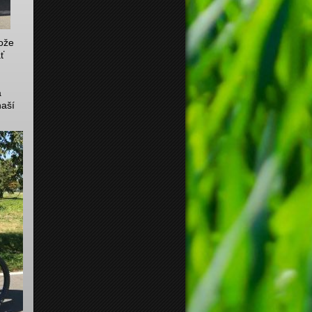
tože
ť
a
naší