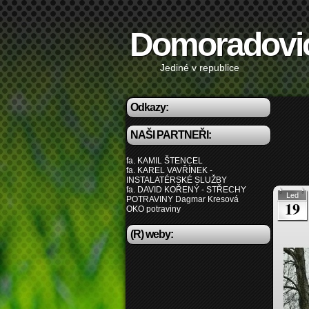
Domoradovi
Jediné v republice
Odkazy:
NAŠI PARTNEŘI:
fa. KAMIL ŠTENCEL
fa. KAREL VAVŘÍNEK -
INSTALATÉRSKÉ SLUŽBY
fa. DAVID KOŘENÝ - STŘECHY
Led
POTRAVINY Dagmar Kresová
19
OKO potraviny
(R) weby: