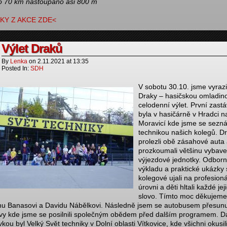
o 70 km nastoupáno asi 800 m
KY Z AKCE ZDE<
Výlet Draků
By
Lenka
on
2.11.2021
at
13:35
Posted In:
SDH
V sobotu 30.10. jsme vyrazil
Draky – hasičskou omladin
celodenní výlet. První zast
byla v hasičárně v Hradci n
Moravicí kde jsme se sezná
technikou našich kolegů. Dr
prolezli obě zásahové auta
prozkoumali většinu vybave
výjezdové jednotky. Odbor
výkladu a praktické ukázky
kolegové ujali na profesioná
úrovni a děti hltali každé jej
slovo. Tímto moc děkujeme
nu Banasovi a Davidu Nábělkovi. Následně jsem se autobusem přesunu
vy kde jsme se posilnili společným obědem před dalším programem. Da
kou byl Velký Svět techniky v Dolní oblasti Vítkovice, kde všichni okusil