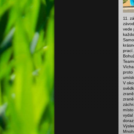
11. z
závod
vede 
každo
Samozř
krásn
prací.
Bohuž
Teamu
Vícha
proto
umíst
V oko
svědk
zraně
zraně
záchr
místo
vydal
dorazi
Výsle
Mnohe