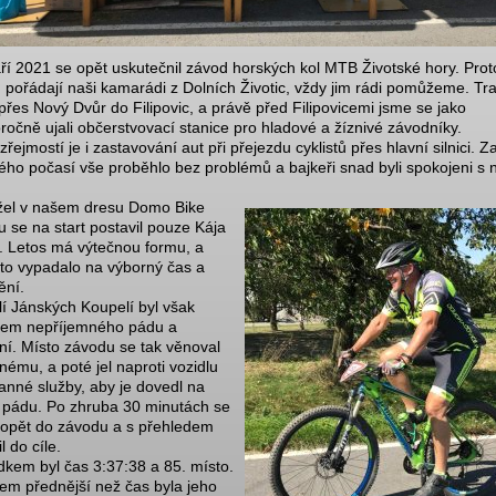
áří 2021 se opět uskutečnil závod horských kol MTB Životské hory. Pro
 pořádají naši kamarádi z Dolních Životic, vždy jim rádi pomůžeme. Tra
přes Nový Dvůr do Filipovic, a právě před Filipovicemi jsme se jako
ročně ujali občerstvovací stanice pro hladové a žíznivé závodníky.
ejmostí je i zastavování aut při přejezdu cyklistů přes hlavní silnici. Z
ého počasí vše proběhlo bez problémů a bajkeři snad byli spokojeni s 
el v našem dresu Domo Bike
 se na start postavil pouze Kája
. Letos má výtečnou formu, a
 to vypadalo na výborný čas a
ění.
lí Jánských Koupelí byl však
em nepříjemného pádu a
ní. Místo závodu se tak věnoval
nému, a poté jel naproti vozidlu
anné služby, aby je dovedl na
 pádu. Po zhruba 30 minutách se
 opět do závodu a s přehledem
l do cíle.
dkem byl čas 3:37:38 a 85. místo.
m přednější než čas byla jeho