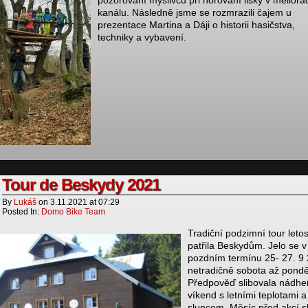
pozorování myslivců při norování lišky v melior
kanálu. Následně jsme se rozmrazili čajem u
prezentace Martina a Dáji o historii hasičstva,
techniky a vybavení.
Tour de Beskydy 2021
By
Lukáš
on
3.11.2021
at
07:29
Posted In:
Domo Bike Team
Tradiční podzimní tour leto
patřila Beskydům. Jelo se v
pozdním termínu 25- 27. 9
netradičně sobota až pondě
Předpověď slibovala nádhe
víkend s letními teplotami a
sluncem. Měsíc před akcí s