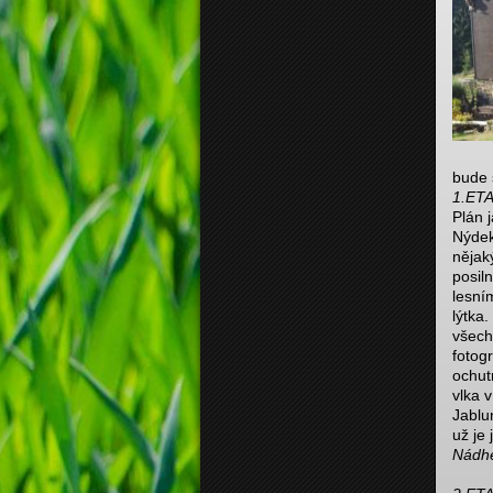
bude 
1.ETA
Plán 
Nýdek
nějak
posil
lesní
lýtka
všech
fotog
ochut
vlka 
Jablu
už je
Nádhe