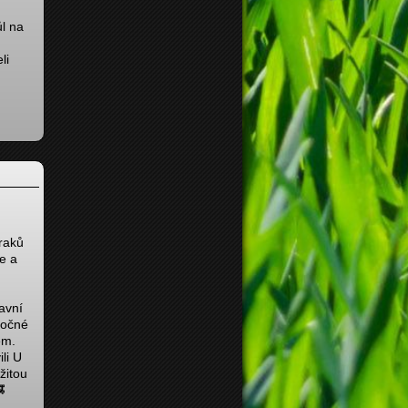
l na
li
Draků
le a
avní
točné
em.
li U
žitou