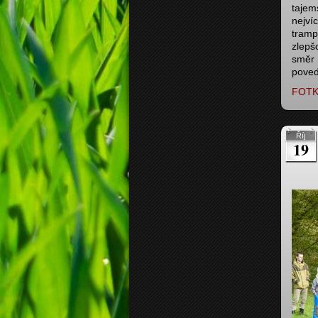
tajem
nejví
trampo
zlepšo
směr 
poved
FOTK
Říj
19