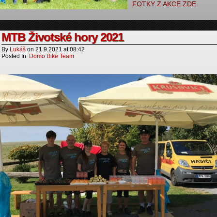
FOTKY Z AKCE ZDE
MTB Životské hory 2021
By
Lukáš
on
21.9.2021
at
08:42
Posted In:
Domo Bike Team