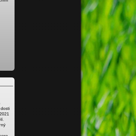
ačním
s
 dosti
 2021
lí.
rný
koro