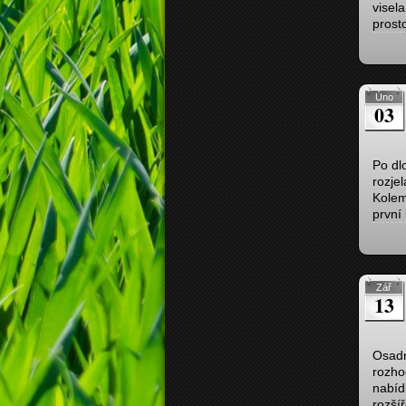
visela
prost
Úno
03
Po dl
rozje
Kolem
první
Zář
13
Osadn
rozho
nabíd
rozšíř