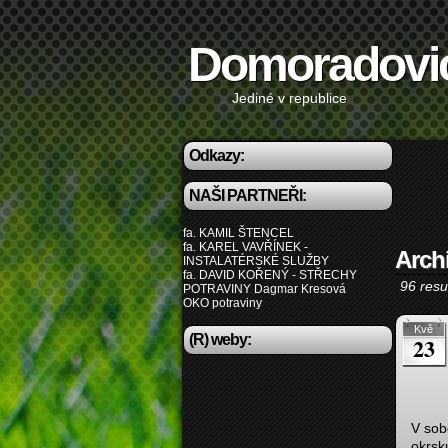
Domoradovi
Jediné v republice
Odkazy:
NAŠI PARTNEŘI:
fa. KAMIL ŠTENCEL
fa. KAREL VAVŘÍNEK -
Arch
INSTALATÉRSKÉ SLUŽBY
fa. DAVID KOŘENÝ - STŘECHY
96 resul
POTRAVINY Dagmar Kresová
OKO potraviny
Kvě
(R) weby:
23
V sob
okrsk