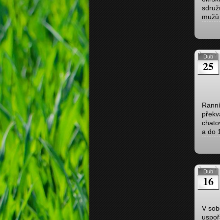
sdruž
mužů 
Dub
25
Ranní
překv
chato
a do 
Dub
16
V sob
uspoř