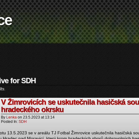
ce
ive for SDH
ts.
V Žimrovicích se uskutečnila hasičská sou
hradeckého okrsku
By
Lenka
on
23.5.2023
at
13:14
Posted In:
SDH
otu 13.5.2023 se v areálu TJ Fotbal Žimrovice uskutečnila hasičská so
u Hradec nad Moravicí, který krom hradeckých sborů dobrovolných has