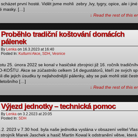
 scházet první hosté. Vidět jsme mohli zebry ,lvy, tygry, opice, ale i jiné
é masky. […]
↓ Read the rest of this 
Proběhlo tradiční koštování domácích
pálenek
By
Lenka
on
16.3.2023
at
16:40
Posted In:
Kulturní Akce
,
SDH
,
Vesnice
otu 25. února 2022 se konal v hasičské zbrojnici již 16. ročník tradičníh
KOŠTU. Akce se zúčastnilo celkem 14 degustátorů, kteří ze svých sp
li dle jejich úsudku ty nejlahodnější pálenky, aby se pak mohli stát čes
 letošního […]
↓ Read the rest of this 
Výjezd jednotky – technická pomoc
By
Lenka
on
3.2.2023
at
20:05
Posted In:
SDH
.2. 2023 v 7.30 hod. byla naše jednotka vyslána v obsazení velitel Vlast
 strojník Marek Jaschek a hasič Martin Kowal k odstranění větve, která