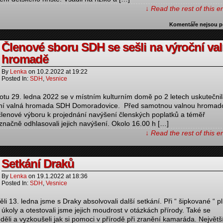
↓ Read the rest of this 
Komentáře nejsou p
Členové sboru SDH se sešli na výroční va
hromadě
By
Lenka
on
10.2.2022
at
19:22
Posted In:
SDH
,
Vesnice
otu 29. ledna 2022 se v místním kulturním domě po 2 letech uskutečni
ní valná hromada SDH Domoradovice. Před samotnou valnou hromad
 členové výboru k projednání navýšení členských poplatků a téměř
značně odhlasovali jejich navýšení. Okolo 16.00 h […]
↓ Read the rest of this 
Setkání Draků
By
Lenka
on
19.1.2022
at
18:36
Posted In:
SDH
,
Vesnice
li 13. ledna jsme s Draky absolvovali další setkání. Při “ šipkované “ pln
 úkoly a otestovali jsme jejich moudrost v otázkách přírody. Také se
děli a vyzkoušeli jak si pomoci v přírodě při zranění kamaráda. Největš