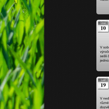
Úno
10
V sob
výroč
sešli
jedno
Led
19
V nedě
různé
dozvě