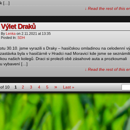
ek […]
↓ Read the rest of this 
Výlet Draků
By
Lenka
on
2.11.2021
at
13:35
Posted In:
SDH
otu 30.10. jsme vyrazili s Draky – hasičskou omladinou na celodenní vý
 zastávka byla v hasičárně v Hradci nad Moravicí kde jsme se seznámili
ikou našich kolegů. Draci si prolezli obě zásahové auta a prozkoumali
nu vybavení […]
↓ Read the rest of this 
»
of 10
1
2
3
4
5
Last »