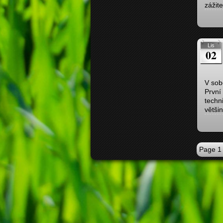
zážit
Lis
02
V sob
První
techn
větši
Page 1 