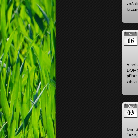
začali
krásn
Bře
16
V sob
DOMO-
přines
vítězi
Úno
03
Dne 3
Jahn,