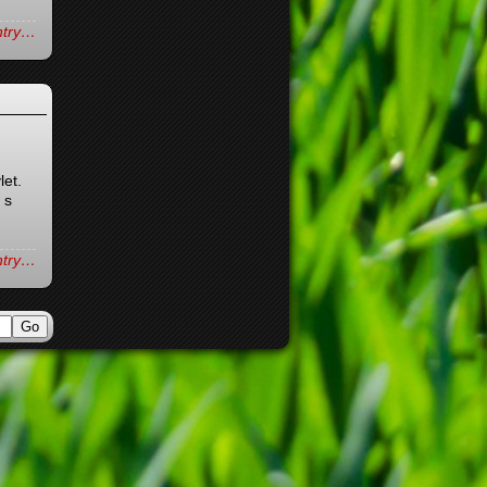
entry…
let.
 s
entry…