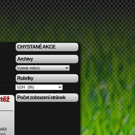
CHYSTANÉ AKCE
Archivy
Archivy
Rubriky
Rubriky
těž
Počet zobrazení stránek
utěž
ičů