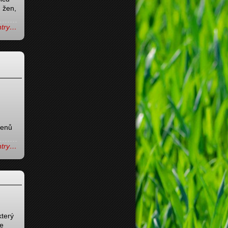
, žen,
entry…
lenů
entry…
který
se