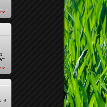
entry…
o
íží
tnými
entry…
imil