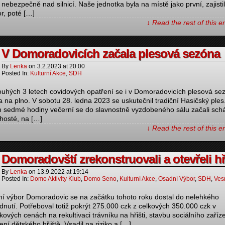
 nebezpečně nad silnicí. Naše jednotka byla na místě jako první, zajisti
or, poté […]
↓ Read the rest of this 
V Domoradovicích začala plesová sezóna
By
Lenka
on
3.2.2023
at
20:00
Posted In:
Kulturní Akce
,
SDH
ouhých 3 letech covidových opatření se i v Domoradovicích plesová se
la na plno. V sobotu 28. ledna 2023 se uskutečnil tradiční Hasičský ple
 sedmé hodiny večerní se do slavnostně vyzdobeného sálu začali sch
 hosté, na […]
↓ Read the rest of this 
Domoradovští zrekonstruovali a otevřeli hř
By
Lenka
on
13.9.2022
at
19:14
Posted In:
Domo Aktivity Klub
,
Domo Seno
,
Kulturní Akce
,
Osadní Výbor
,
SDH
,
Ves
í výbor Domoradovic se na začátku tohoto roku dostal do nelehkého
dnutí. Potřeboval totiž pokrýt 275.000 czk z celkových 350.000 czk v
kových cenách na rekultivaci trávníku na hřišti, stavbu sociálního zaříz
ení dětského hřiště. Vsadil na riziko a […]