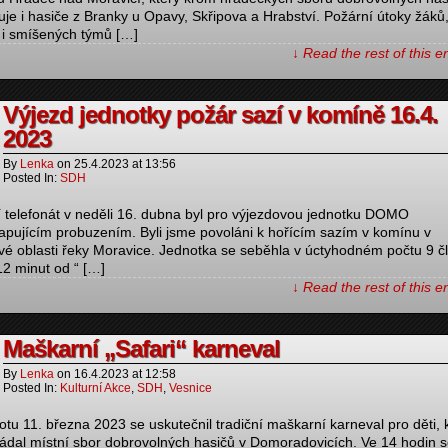
uje i hasiče z Branky u Opavy, Skřipova a Hrabství. Požární útoky žáků
i smíšených týmů […]
↓ Read the rest of this 
Výjezd jednotky požár sazí v komíně 16.4.
2023
By
Lenka
on
25.4.2023
at
13:56
Posted In:
SDH
 telefonát v neděli 16. dubna byl pro výjezdovou jednotku DOMO
apujícím probuzením. Byli jsme povoláni k hořícím sazím v komínu v
vé oblasti řeky Moravice. Jednotka se seběhla v úctyhodném počtu 9 č
12 minut od “ […]
↓ Read the rest of this 
Maškarní „Safari“ karneval
By
Lenka
on
16.4.2023
at
12:58
Posted In:
Kulturní Akce
,
SDH
,
Vesnice
otu 11. března 2023 se uskutečnil tradiční maškarní karneval pro děti, 
ádal místní sbor dobrovolných hasičů v Domoradovicích. Ve 14 hodin 