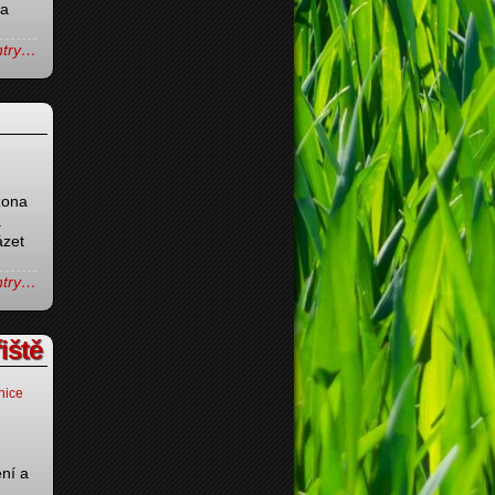
la
entry…
zona
s.
ázet
entry…
iště
nice
ení a