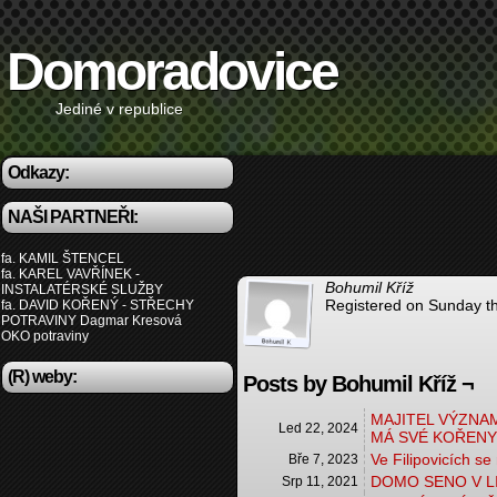
Domoradovice
Jediné v republice
Odkazy:
NAŠI PARTNEŘI:
fa. KAMIL ŠTENCEL
fa. KAREL VAVŘÍNEK -
Bohumil Kříž
INSTALATÉRSKÉ SLUŽBY
Registered on Sunday th
fa. DAVID KOŘENÝ - STŘECHY
POTRAVINY Dagmar Kresová
OKO potraviny
(R) weby:
Posts by Bohumil Kříž ¬
MAJITEL VÝZNA
Led 22, 2024
MÁ SVÉ KOŘENY
Ve Filipovicích se
Bře 7, 2023
DOMO SENO V L
Srp 11, 2021