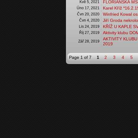
FLORIÁNSKÁ MŠE
Kvě 5, 2021
Karel Kříž *16.2.
Úno 17, 2021
Winfried Kowal o
Čvn 20, 2020
Jiří Groda nekrol
Čvn 4, 2020
KŘÍŽ U KAPLE 
Lis 24, 2019
Aktivity klubu D
Říj 27, 2019
AKTIVITY KLUB
Zář 28, 2019
2019
Page 1 of 7
1
2
3
4
5