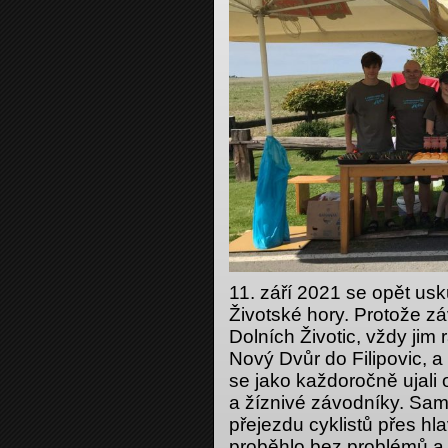
11. září 2021 se opět us
Životské hory. Protože z
Dolních Životic, vždy ji
Nový Dvůr do Filipovic, a
se jako každoročně ujali 
a žíznivé závodníky. Samo
přejezdu cyklistů přes hl
proběhlo bez problémů a b