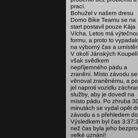
prací.
Bohužel v našem dresu
Domo Bike Teamu se na
start postavil pouze Kája
Vícha. Letos má výtečno
formu, a proto to vypadal
na výborný čas a umístěn
V okolí Jánských Koupelí
však svědkem
nepříjemného pádu a
zranění. Místo závodu se
věnoval zraněnému, a po
jel naproti vozidlu záchr
služby, aby je dovedl na
místo pádu. Po zhruba 3
minutách se vydal opět d
závodu a s přehledem dor
Výsledkem byl čas 3:37:
než čas byla jeho bezpro
velké uznání!