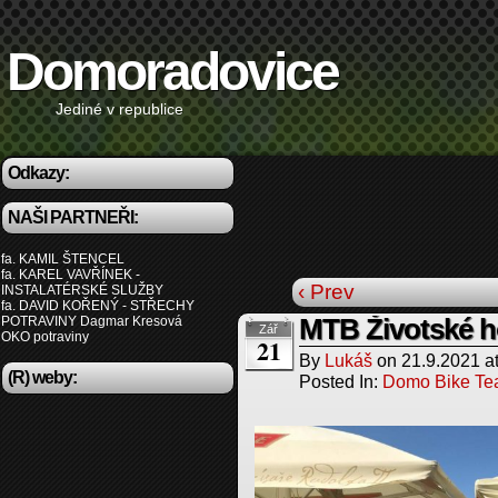
Domoradovice
Jediné v republice
Odkazy:
NAŠI PARTNEŘI:
fa. KAMIL ŠTENCEL
fa. KAREL VAVŘÍNEK -
‹ Prev
INSTALATÉRSKÉ SLUŽBY
fa. DAVID KOŘENÝ - STŘECHY
POTRAVINY Dagmar Kresová
MTB Životské h
Zář
OKO potraviny
21
By
Lukáš
on
21.9.2021
a
(R) weby:
Posted In:
Domo Bike T