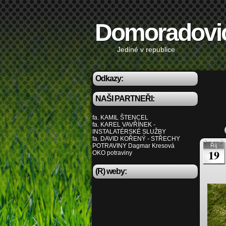
Domoradovi
Jediné v republice
Odkazy:
NAŠI PARTNEŘI:
fa. KAMIL ŠTENCEL
fa. KAREL VAVŘÍNEK -
INSTALATÉRSKÉ SLUŽBY
fa. DAVID KOŘENÝ - STŘECHY
POTRAVINY Dagmar Kresová
Říj
19
OKO potraviny
(R) weby: