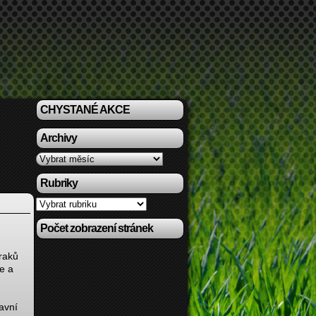
CHYSTANÉ AKCE
Archivy
Archivy
Rubriky
Rubriky
Počet zobrazení stránek
Draků
le a
avní