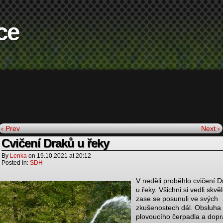
ce
‹ Prev
Next ›
Cvičení Draků u řeky
By
Lenka
on
19.10.2021
at
20:12
Posted In:
SDH
V neděli proběhlo cvičení 
u řeky. Všichni si vedli skvě
zase se posunuli ve svých
zkušenostech dál. Obsluha
plovoucího čerpadla a dopr