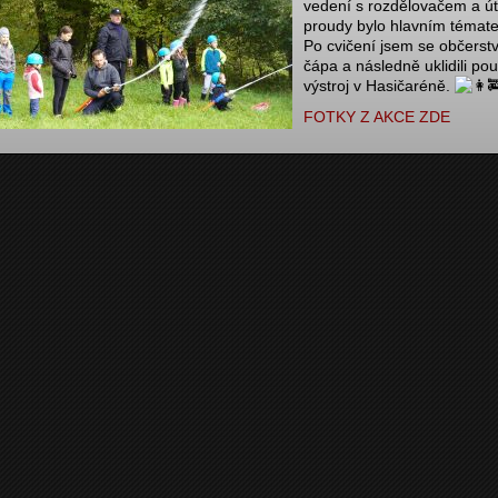
vedení s rozdělovačem a ú
proudy bylo hlavním témat
Po cvičení jsem se občerstvi
čápa a následně uklidili pou
výstroj v Hasičaréně.
FOTKY Z AKCE ZDE