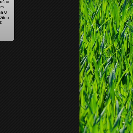
točné
em.
li U
žitou