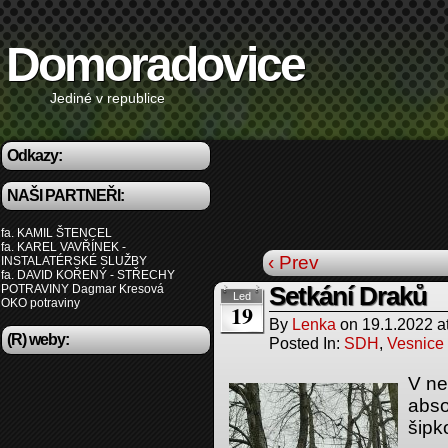
Domoradovice
Jediné v republice
Odkazy:
NAŠI PARTNEŘI:
fa. KAMIL ŠTENCEL
fa. KAREL VAVŘÍNEK -
‹ Prev
INSTALATÉRSKÉ SLUŽBY
fa. DAVID KOŘENÝ - STŘECHY
POTRAVINY Dagmar Kresová
Setkání Draků
Led
OKO potraviny
19
By
Lenka
on
19.1.2022
a
(R) weby:
Posted In:
SDH
,
Vesnice
V ne
absol
šipk