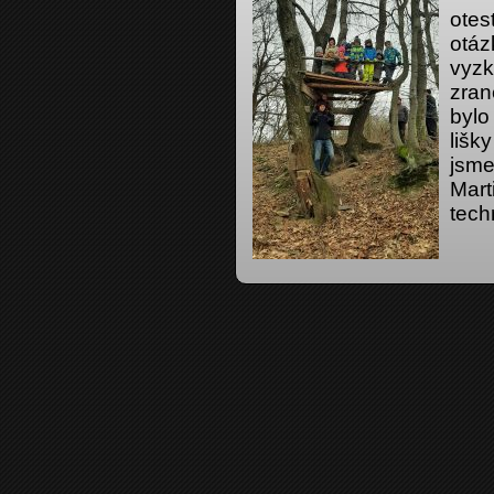
otes
otáz
vyzk
zran
bylo
lišk
jsme
Marti
tech