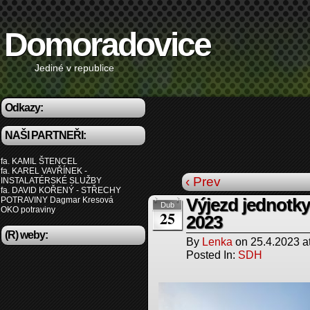
Domoradovice
Jediné v republice
Odkazy:
NAŠI PARTNEŘI:
fa. KAMIL ŠTENCEL
fa. KAREL VAVŘÍNEK -
‹ Prev
INSTALATÉRSKÉ SLUŽBY
fa. DAVID KOŘENÝ - STŘECHY
POTRAVINY Dagmar Kresová
Výjezd jednotky
Dub
OKO potraviny
25
2023
(R) weby:
By
Lenka
on
25.4.2023
a
Posted In:
SDH