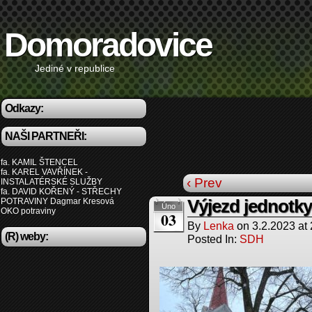
Domoradovice
Jediné v republice
Odkazy:
NAŠI PARTNEŘI:
fa. KAMIL ŠTENCEL
fa. KAREL VAVŘÍNEK -
‹ Prev
INSTALATÉRSKÉ SLUŽBY
fa. DAVID KOŘENÝ - STŘECHY
POTRAVINY Dagmar Kresová
Výjezd jednotk
Úno
OKO potraviny
03
By
Lenka
on
3.2.2023
at
(R) weby:
Posted In:
SDH