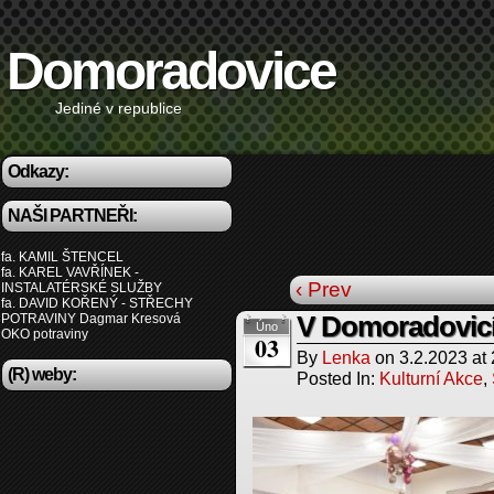
Domoradovice
Jediné v republice
Odkazy:
NAŠI PARTNEŘI:
fa. KAMIL ŠTENCEL
fa. KAREL VAVŘÍNEK -
‹ Prev
INSTALATÉRSKÉ SLUŽBY
fa. DAVID KOŘENÝ - STŘECHY
POTRAVINY Dagmar Kresová
V Domoradovicí
Úno
OKO potraviny
03
By
Lenka
on
3.2.2023
at
(R) weby:
Posted In:
Kulturní Akce
,