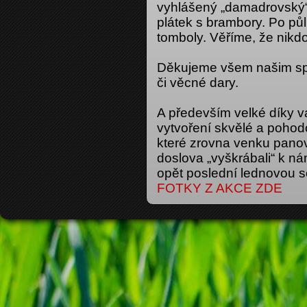
vyhlášený „damadrovský“
plátek s brambory. Po pů
tomboly. Věříme, že nikd
Děkujeme všem našim spo
či věcné dary.
A především velké díky 
vytvoření skvělé a pohod
které zrovna venku panova
doslova „vyškrábali“ k 
opět poslední lednovou s
FOTKY Z AKCE ZDE