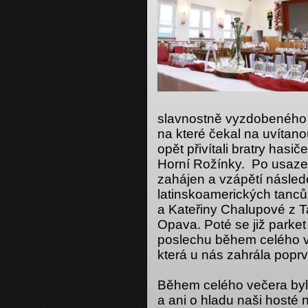
slavnostně vyzdobeného s
na které čekal na uvítan
opět přivítali bratry has
Horní Rožínky. Po usazen
zahájen a vzápětí násled
latinskoamerických tanců
a Kateřiny Chalupové z T
Opava. Poté se již parket 
poslechu během celého v
která u nás zahrála poprv
Během celého večera byl 
a ani o hladu naši hosté 