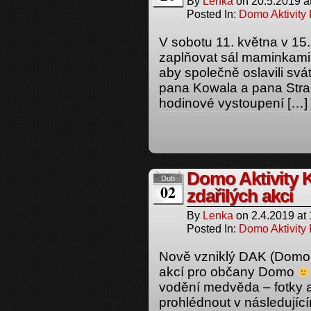
By
Lenka
on
20.5.2019
a
Posted In:
Domo Aktivity
V sobotu 11. května v 15
zaplňovat sál maminkami,
aby společně oslavili sv
pana Kowala a pana Stra
hodinové vystoupení […]
Domo Aktivity K
Dub
02
zdařilých akcí
By
Lenka
on
2.4.2019
at
Posted In:
Domo Aktivity
Nově vzniklý DAK (Domo Ak
akcí pro občany Domo
vodění medvěda – fotky a
prohlédnout v následují