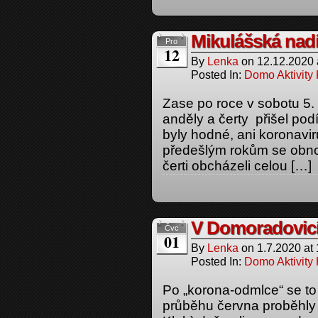
Mikulášská nad
Pro
12
By
Lenka
on
12.12.2020
Posted In:
Domo Aktivity
Zase po roce v sobotu 5.
anděly a čerty přišel pod
byly hodné, ani koronavi
předešlým rokům se obnov
čerti obcházeli celou […]
V Domoradovicíc
Čvc
01
By
Lenka
on
1.7.2020
at
Posted In:
Domo Aktivity
Po „korona-odmlce“ se to
průběhu června proběhly 