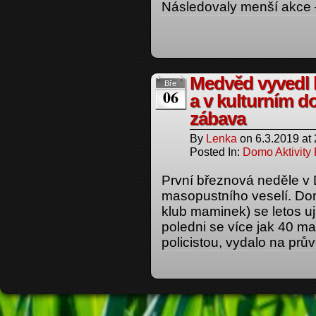
Následovaly menší akce –
Medvěd vyvedl k
Bře
06
a v kulturním 
zábava
By
Lenka
on
6.3.2019
at
Posted In:
Domo Aktivity
První březnová neděle v
masopustního veselí. Domo
klub maminek) se letos uja
poledni se více jak 40 
policistou, vydalo na prů