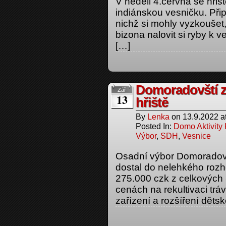
V neděli 4.června se hři
indiánskou vesničku. Připr
nichž si mohly vyzkoušet, 
bizona nalovit si ryby k v
[…]
Domoradovští zr
Zář
13
hřiště
By
Lenka
on
13.9.2022
a
Posted In:
Domo Aktivity
Výbor
,
SDH
,
Vesnice
Osadní výbor Domoradovi
dostal do nelehkého rozho
275.000 czk z celkových
cenách na rekultivaci tráv
zařízení a rozšíření dětsk