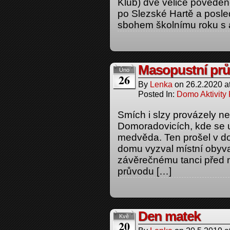
Klub) dvě velice povedené
po Slezské Hartě a posle
sbohem školnímu roku s 
Masopustní prů
Úno
26
By
Lenka
on
26.2.2020
a
Posted In:
Domo Aktivity
Smích i slzy provázely n
Domoradovicích, kde se us
medvěda. Ten prošel v d
domu vyzval místní obyv
závěrečnému tanci před 
průvodu […]
Den matek
Kvě
20