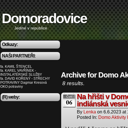
Domoradovice
Jediné v republice
Odkazy:
NAŠI PARTNEŘI:
fa. KAMIL ŠTENCEL
fa. KAREL VAVŘÍNEK -
Archive for Domo Akt
INSTALATÉRSKÉ SLUŽBY
fa. DAVID KOŘENÝ - STŘECHY
8 results.
POTRAVINY Dagmar Kresová
OKO potraviny
Na hřišti v Dom
(R) weby:
Čvn
06
indiánská vesni
By
Lenka
on
6.6.2023
at
Posted In:
Domo Aktivity