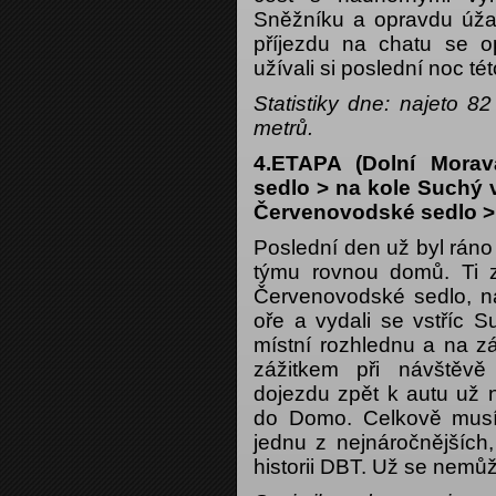
Sněžníku a opravdu úžas
příjezdu na chatu se 
užívali si poslední noc té
Statistiky dne: najeto 
metrů.
4.ETAPA (Dolní Mora
sedlo > na kole Suchý 
Červenovodské sedlo 
Poslední den už byl ráno
týmu rovnou domů. Ti zd
Červenovodské sedlo, nap
oře a vydali se vstříc S
místní rozhlednu a na zá
zážitkem při návštěvě
dojezdu zpět k autu už 
do Domo. Celkově musí
jednu z nejnáročnějších,
historii DBT. Už se nem