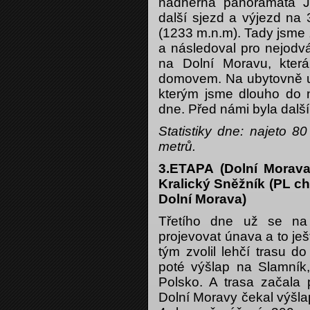
nádherná panoramata J
další sjezd a výjezd na 
(1233 m.n.m). Tady jsme 
a následoval pro nejodváž
na Dolní Moravu, kter
domovem. Na ubytovně u 
kterým jsme dlouho do no
dne. Před námi byla další
Statistiky dne: najeto 
metrů.
3.ETAPA (Dolní Morava
Kralický Sněžník (PL ch
Dolní Morava)
Třetího dne už se na 
projevovat únava a to ješ
tým zvolil lehčí trasu 
poté výšlap na Slamník
Polsko. A trasa začala 
Dolní Moravy čekal výšla