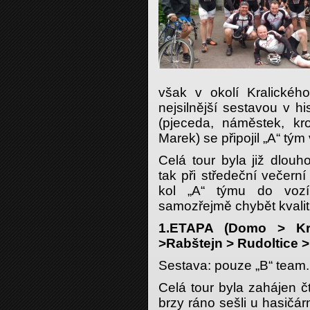
však v okolí Kralickéh
nejsilnější sestavou v h
(pjeceda, náměstek, kr
Marek) se připojil „A“ tým
Celá tour byla již dlou
tak při středeční večern
kol „A“ týmu do voz
samozřejmě chybět kvali
1.ETAPA (Domo > Kr
>Rabštejn > Rudoltice 
Sestava: pouze „B“ team.
Celá tour byla zahájen č
brzy ráno sešli u hasičár