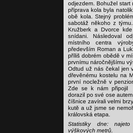
odjezdem. Bohužel start 
příprava kola byla natoli
obě kola. Stejný problé
sabotáž někoho z týmu.
Kružberk a Dvorce kde 
snídani. Následoval 
místního centra výrob
především Roman a Luká
příliš dobrém obědě v mí
prvnímu náročnějšímu výš
Odtud už nás čekal jen 
dřevěnému kostelu na Mo
první nocležně v penzi
Zde se k nám připojil 
dorazil po své ose autem
číšnice zavírali velmi brz
kutě a už jsme se nemoh
královská etapa.
Statistiky dne: naje
výškových metrů.