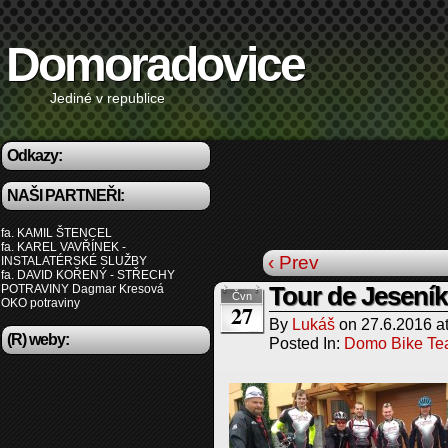
Domoradovice
Jediné v republice
Odkazy:
NAŠI PARTNEŘI:
fa. KAMIL ŠTENCEL
fa. KAREL VAVŘÍNEK -
‹ Prev
INSTALATÉRSKÉ SLUŽBY
fa. DAVID KOŘENÝ - STŘECHY
POTRAVINY Dagmar Kresová
Tour de Jeseník
Čvn
OKO potraviny
27
By
Lukáš
on
27.6.2016
a
(R) weby:
Posted In:
Domo Bike T