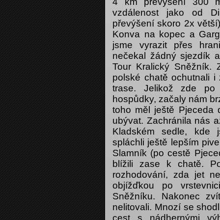
4 km převýšení 300 m!
vzdálenost jako od D
převýšení skoro 2x větší)
Konva na kopec a Gargo
jsme vyrazit přes hra
nečekal žádný sjezdík al
Tour Kralický Sněžník.
polské chatě ochutnali i 
trase. Jelikož zde po
hospůdky, začaly nám brz
toho měl ještě Pjeceda 
ubývat. Zachránila nás 
Kladském sedle, kde 
spláchli ještě lepším pi
Slamník (po cestě Pjeced
blížili zase k chatě.
rozhodování, zda jet n
objížďkou po vrstevnic
Sněžníku. Nakonec zví
nelitovali. Mnozí se shodl
cest s nádhernými výh