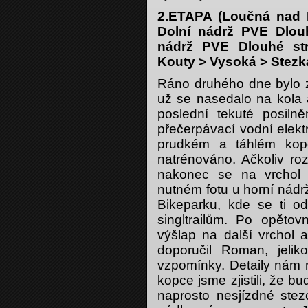
2.ETAPA (Loučná nad
Dolní nádrž PVE Dlouh
nádrž PVE Dlouhé str
Kouty > Vysoká > Stezka
Ráno druhého dne bylo 
už se nasedalo na kola a
poslední tekuté posil
přečerpávací vodní elekt
prudkém a táhlém kopc
natrénováno. Ačkoliv ro
nakonec se na vrchol 
nutném fotu u horní nádr
Bikeparku, kde se ti od
singltrailům. Po opět
výšlap na další vrchol 
doporučil Roman, jeli
vzpomínky. Detaily nám n
kopce jsme zjistili, že b
naprosto nesjízdné ste