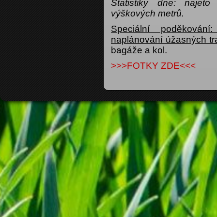
Statistiky dne: naje
výškových metrů.
Speciální poděkován
naplánování úžasných tra
bagáže a kol.
>>>FOTKY ZDE<<<