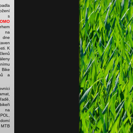
padla
žení
ku s
OMO
vrhem
l na
ě dne
taven
sti. K
 členů
áleny
šnímu
ike
nů a
ovníci
amat,
řadě,
bikeři
ě na
 (POL,
ědomí
d MTB