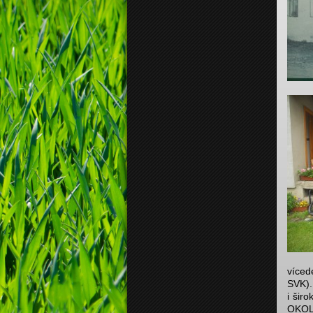
víced
SVK).
i šir
OKO