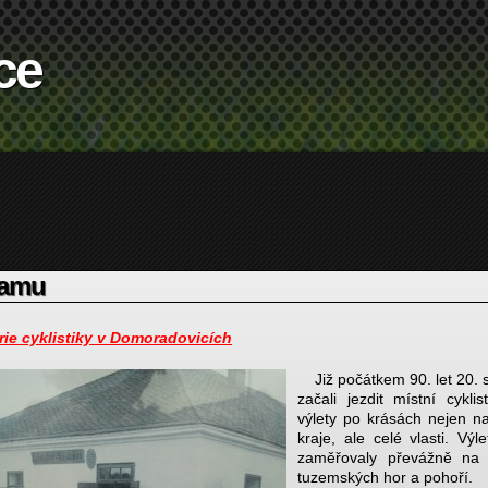
ce
eamu
rie cyklistiky v Domoradovicích
Již počátkem 90. let 20. s
začali jezdit místní cykli
výlety po krásách nejen n
kraje, ale celé vlasti. Výl
zaměřovaly převážně na 
tuzemských hor a pohoří.