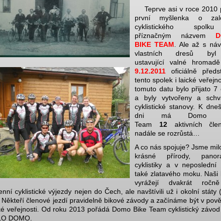
Teprve asi v roce 2010 
první myšlenka o zalo
cyklistického spol
příznačným názvem
D
BIKE TEAM
. Ale až s ná
vlastních dresů by
ustavující valné hromad
9.12.2011
oficiálně předs
tento spolek i laické veřejno
tomuto datu
bylo přijato 7
a byly vytvořeny a schv
cyklistické stanovy. K dne
dni má Domo B
Team
12
aktivních čle
nadále se rozrůstá…
A co nás spojuje? Jsme mil
krásné přírody, panor
cyklistiky a v neposlední 
také zlatavého moku. Naši 
vyrážejí dvakrát ročn
enní cyklistické výjezdy nejen do Čech, ale navštívili už i okolní státy
 Někteří členové jezdí pravidelně bikové závody a začínáme být v pov
oké veřejnosti. Od roku 2013 pořádá Domo Bike Team cyklistický závo
LO DOMO.