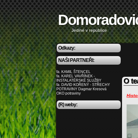
Domoradovi
Jediné v republice
Odkazy:
NAŠI PARTNEŘI:
fa. KAMIL ŠTENCEL
fa. KAREL VAVŘÍNEK -
O t
INSTALATÉRSKÉ SLUŽBY
fa. DAVID KOŘENÝ - STŘECHY
POTRAVINY Dagmar Kresová
OKO potraviny
Histo
(R) weby: