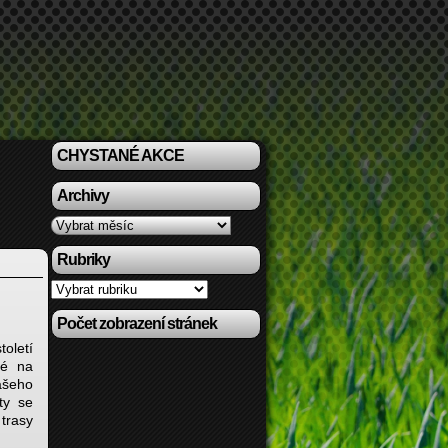
CHYSTANÉ AKCE
Archivy
Archivy
Rubriky
Rubriky
Počet zobrazení stránek
toletí
sté na
ašeho
ety se
trasy