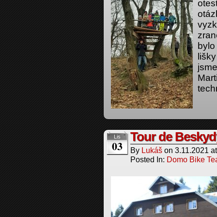
otes
otáz
vyzk
zran
bylo
lišk
jsme
Marti
tech
Tour de Beskyd
Lis
03
By
Lukáš
on
3.11.2021
a
Posted In:
Domo Bike T