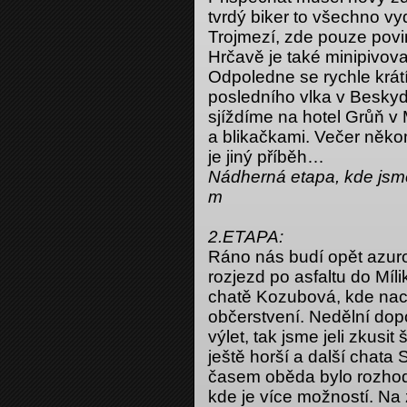
tvrdý biker to všechno vy
Trojmezí, zde pouze povin
Hrčavě je také minipivova
Odpoledne se rychle krátí,
posledního vlka v Besky
sjíždíme na hotel Grůň v 
a blikačkami. Večer někom
je jiný příběh…
Nádherná etapa, kde jsme
m
2.ETAPA:
Ráno nás budí opět azur
rozjezd po asfaltu do Míl
chatě Kozubová, kde nac
občerstvení. Nedělní dopo
výlet, tak jsme jeli zkusit
ještě horší a další chata
časem oběda bylo rozhod
kde je více možností. Na