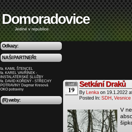
Domoradovice
Jediné v republice
Odkazy:
NAŠI PARTNEŘI:
fa. KAMIL ŠTENCEL
fa. KAREL VAVŘÍNEK -
INSTALATÉRSKÉ SLUŽBY
fa. DAVID KOŘENÝ - STŘECHY
Setkání Draků
Led
POTRAVINY Dagmar Kresová
19
OKO potraviny
By
Lenka
on
19.1.2022
a
Posted In:
SDH
,
Vesnice
(R) weby:
V ne
absol
šipk