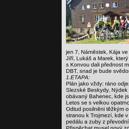
jen 7, Náměstek, Kája ve 
Jíří, Lukáš a Marek, který
s Konvou dali přednost 
DBT, snad je bude svědom
1.ETAPA:
Plán jako vždy: ráno odj
Slezské Beskydy, Nýdek a
obávaný Bahenec, kde jsm
Letos se s velkou opatrn
Odtud posilněni těžkým 
stranou k Trojmezí, kde v
pedálu a zuby z převodník
Přispěchat musel nový zd