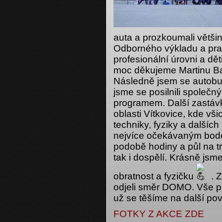
auta a prozkoumali větši
Odborného výkladu a prak
profesionální úrovni a děti
moc děkujeme Martinu Ba
Následně jsem se autobu
jsme se posilnili společ
programem. Další zastávk
oblasti Vítkovice, kde všic
techniky, fyziky a dalšíc
nejvíce očekávaným bodem
podobě hodiny a půl na tr
tak i dospělí. Krásně jsme 
obratnost a fyzičku
. 
odjeli směr DOMO. Vše pr
už se těšíme na další po
FOTKY Z AKCE ZDE