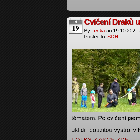
Cvičení Draků u
Říj
19
By
Lenka
on
19.10.2021
Posted In:
SDH
tématem. Po cvičení jsem
uklidili použitou výstroj 
FOTKY Z AKCE ZDE