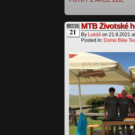
MTB Životské h
Zář
21
By
Lukáš
on
21.9.2021
a
Posted In:
Domo Bike T