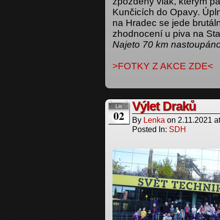
zpožděný vlak, kterým p
Kunčicích do Opavy. Úpl
na Hradec se jede brutá
zhodnocení u piva na Sta
Najeto 70 km nastoupán
>FOTKY Z AKCE ZDE<
Výlet Draků
Lis
02
By
Lenka
on
2.11.2021
a
Posted In:
SDH