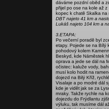
dáváme pozdní oběd a zd
přijel po ose na kole až 
kopec k chatě Skalka na 
DBT najeto 41 km a nas
Lukáš najeto 104 km a 
3.ETAPA:
Po večerní poradě byl zc
etapy. Pojede se na Bílý 
pohodový kolem Kamenné
Beskyd, kde Náměstek hlá
oprava a jede se dál na 
očistec: kaluže vody, bah
musí kolo hodit na ramen
dojezd na Bilý Kříž, rych
Visalaje a po modré dál 
kde je vidět jak se za Lys
mraky. Takže rychle na ko
dojezdu do Frýdlantu zji
výluku, tak musíme dál a