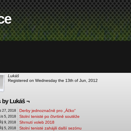
ce
Lukáš
Registered on Wednesday the 13th of Jun, 2012
 by Lukáš ¬
Derby jednoznačně pro „Áčko“
s 27, 2018
Stolní tenisté po čtvrtině soutěže
Lis 5, 2018
Shrnutí voleb 2018
Říj 9, 2018
Stolní tenisté zahájili další sezónu
Říj 5, 2018