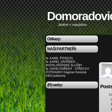
Domoradovi
Jediné v republice
Odkazy:
NAŠI PARTNEŘI:
fa. KAMIL ŠTENCEL
fa. KAREL VAVŘÍNEK -
INSTALATÉRSKÉ SLUŽBY
fa. DAVID KOŘENÝ - STŘECHY
POTRAVINY Dagmar Kresová
OKO potraviny
(R) weby:
Posts
Li