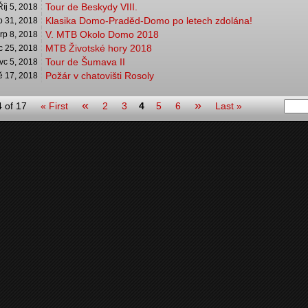
Tour de Beskydy VIII.
Říj 5, 2018
Klasika Domo-Praděd-Domo po letech zdolána!
p 31, 2018
V. MTB Okolo Domo 2018
rp 8, 2018
MTB Životské hory 2018
c 25, 2018
Tour de Šumava II
vc 5, 2018
Požár v chatovišti Rosoly
ě 17, 2018
«
»
 of 17
« First
2
3
4
5
6
Last »