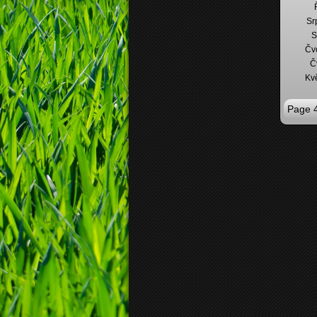
Sr
S
Čv
Č
Kv
Page 4