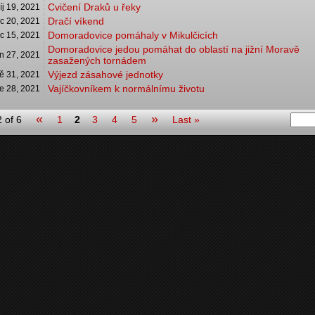
Cvičení Draků u řeky
íj 19, 2021
Dračí víkend
c 20, 2021
Domoradovice pomáhaly v Mikulčicích
c 15, 2021
Domoradovice jedou pomáhat do oblastí na jižní Moravě
n 27, 2021
zasažených tornádem
Výjezd zásahové jednotky
ě 31, 2021
Vajíčkovníkem k normálnímu životu
e 28, 2021
«
»
 of 6
1
2
3
4
5
Last »