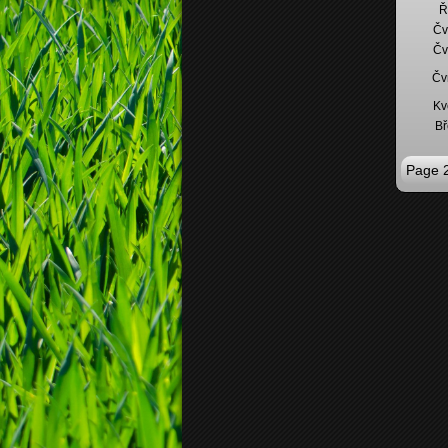
Ř
Čv
Čv
Čv
Kv
Bř
Page 2