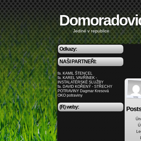
Domoradovi
Jediné v republice
Odkazy:
NAŠI PARTNEŘI:
fa. KAMIL ŠTENCEL
fa. KAREL VAVŘÍNEK -
INSTALATÉRSKÉ SLUŽBY
fa. DAVID KOŘENÝ - STŘECHY
POTRAVINY Dagmar Kresová
OKO potraviny
(R) weby:
Posts
Ún
Ú
Le