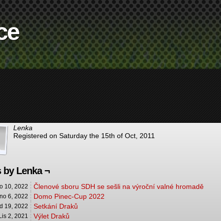
ce
Lenka
Registered on Saturday the 15th of Oct, 2011
 by Lenka ¬
Členové sboru SDH se sešli na výroční valné hromadě
o 10, 2022
Domo Pinec-Cup 2022
no 6, 2022
Setkání Draků
d 19, 2022
Výlet Draků
Lis 2, 2021