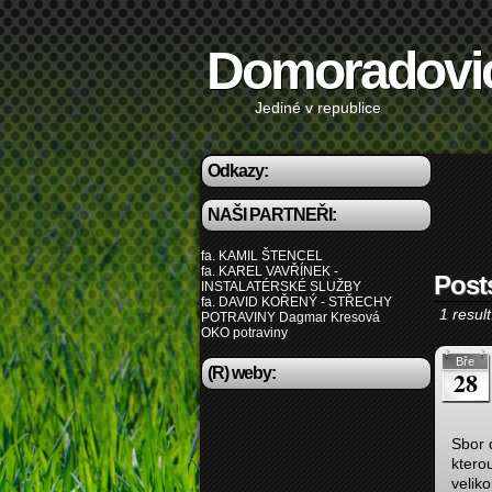
Domoradovi
Jediné v republice
Odkazy:
NAŠI PARTNEŘI:
fa. KAMIL ŠTENCEL
fa. KAREL VAVŘÍNEK -
Post
INSTALATÉRSKÉ SLUŽBY
fa. DAVID KOŘENÝ - STŘECHY
1 result
POTRAVINY Dagmar Kresová
OKO potraviny
Bře
(R) weby:
28
Sbor 
ktero
veliko