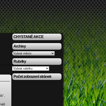
CHYSTANÉ AKCE
Archivy
Archivy
Rubriky
Rubriky
Počet zobrazení stránek
ík“,
 náš