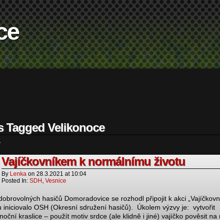
ce
s Tagged Velikonoce
.
Vajíčkovníkem k normálnímu životu
By
Lenka
on
28.3.2021
at
10:04
Posted In:
SDH
,
Vesnice
dobrovolných hasičů Domoradovice se rozhodl připojit k akci „Vajíčkovn
u iniciovalo OSH (Okresní sdružení hasičů). Úkolem výzvy je: vytvořit
noční kraslice – použít motiv srdce (ale klidně i jiné) vajíčko pověsit na