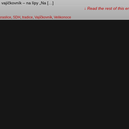
vajíčkovník – na lípy „Na […]
↓ Read the rest of this 
kraslice
,
SDH
,
tradice
,
Vajíčkovník
,
Velikonoce