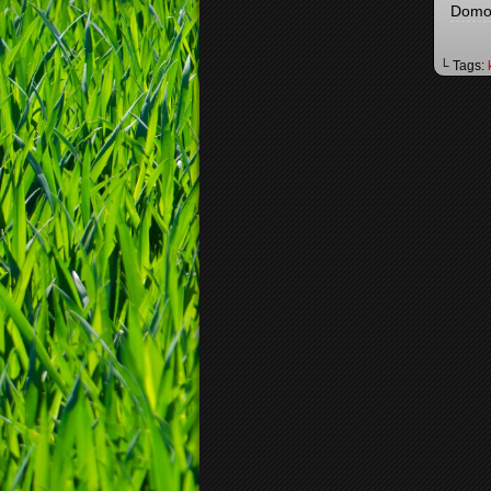
Domo 
└ Tags: