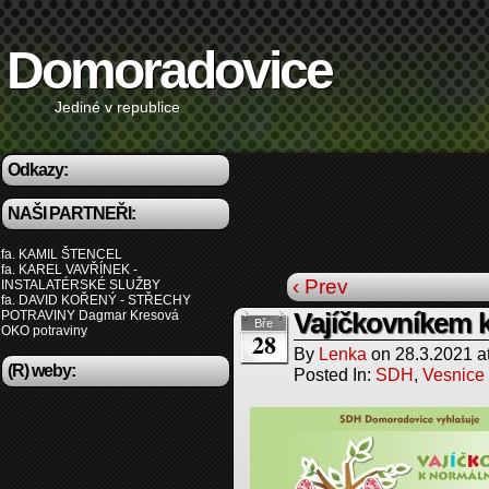
Domoradovice
Jediné v republice
Odkazy:
NAŠI PARTNEŘI:
fa. KAMIL ŠTENCEL
fa. KAREL VAVŘÍNEK -
‹ Prev
INSTALATÉRSKÉ SLUŽBY
fa. DAVID KOŘENÝ - STŘECHY
POTRAVINY Dagmar Kresová
Vajíčkovníkem 
Bře
OKO potraviny
28
By
Lenka
on
28.3.2021
a
(R) weby:
Posted In:
SDH
,
Vesnice