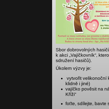
Sbor dobrovolných hasičů
k akci „Vajíčkovník“, kte
sdružení hasičů).
Úkolem výzvy je:
vytvořit velikonoční 
klidně i jiné)
vajíčko pověsit na n
Kříži“
foťte, sdílejte, bavte