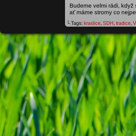
Budeme velmi rádi, když s
ať máme stromy co nejpe
└ Tags:
kraslice
,
SDH
,
tradice
,
V