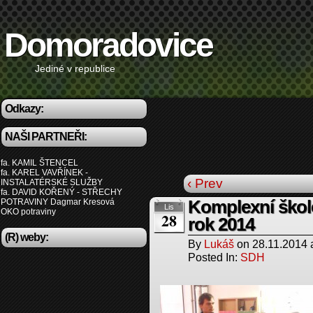
Domoradovice
Jediné v republice
Odkazy:
NAŠI PARTNEŘI:
fa. KAMIL ŠTENCEL
fa. KAREL VAVŘÍNEK -
‹ Prev
INSTALATÉRSKÉ SLUŽBY
fa. DAVID KOŘENÝ - STŘECHY
POTRAVINY Dagmar Kresová
Komplexní škole
Lis
OKO potraviny
28
rok 2014
(R) weby:
By
Lukáš
on
28.11.2014
Posted In:
SDH