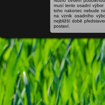
Nutno ovšem podotknout
musí tento osadní výbor 
toho nakonec nebude nic
na vznik osadního výb
nejbližší době představ
postaví.