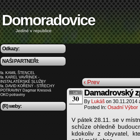
Domoradovice
Jediné v republice
Odkazy:
NAŠI PARTNEŘI:
fa. KAMIL ŠTENCEL
fa. KAREL VAVŘÍNEK -
‹ Prev
INSTALATÉRSKÉ SLUŽBY
fa. DAVID KOŘENÝ - STŘECHY
POTRAVINY Dagmar Kresová
Damadrovský zp
Lis
OKO potraviny
30
By
Lukáš
on
30.11.2014
(R) weby:
Posted In:
Osadní Výbor
V pátek 28.11. se v místn
schůze ohledně budoucno
kdokoliv z obyvatel, k