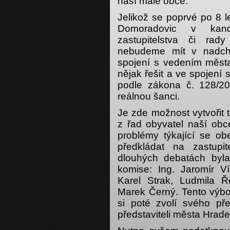
naší malé obce.
Jelikož se poprvé po 8 
Domoradovic v kand
zastupitelstva či ra
nebudeme mít v nadchá
spojení s vedením města
nějak řešit a ve spojení
podle zákona č. 128/2
reálnou šanci.
Je zde možnost vytvořit
z řad obyvatel naší obc
problémy týkající se obe
předkládat na zastupi
dlouhých debatách byl
komise: Ing. Jaromír V
Karel Strak, Ludmila 
Marek Černý. Tento výbo
si poté zvolí svého př
představiteli města Hrade