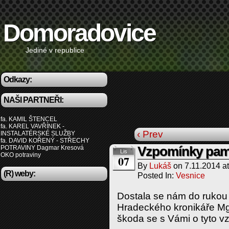
Domoradovice
Jediné v republice
Odkazy:
NAŠI PARTNEŘI:
fa. KAMIL ŠTENCEL
fa. KAREL VAVŘÍNEK -
‹ Prev
INSTALATÉRSKÉ SLUŽBY
fa. DAVID KOŘENÝ - STŘECHY
POTRAVINY Dagmar Kresová
Vzpomínky pam
Lis
OKO potraviny
07
By
Lukáš
on
7.11.2014
a
(R) weby:
Posted In:
Vesnice
Dostala se nám do rukou
Hradeckého kronikáře Mgr
škoda se s Vámi o tyto v