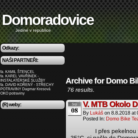
Domoradovice
Jediné v republice
Odkazy:
NAŠI PARTNEŘI:
fa. KAMIL ŠTENCEL
fa. KAREL VAVŘÍNEK -
Archive for Domo B
INSTALATÉRSKÉ SLUŽBY
fa. DAVID KOŘENÝ - STŘECHY
76 results.
POTRAVINY Dagmar Kresová
OKO potraviny
V. MTB Okolo 
(R) weby:
Srp
08
By
Lukáš
on
8.8.2018
at
Posted In:
Domo Bike T
I přes pekelnou výheň
35°C, si našlo do Domora