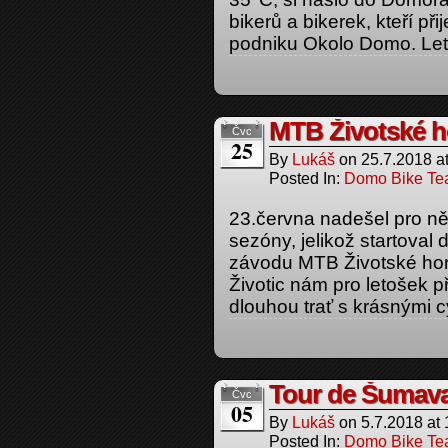
bikerů a bikerek, kteří při
podniku Okolo Domo. Leto
MTB Životské h
Čvc
25
By
Lukáš
on
25.7.2018
a
Posted In:
Domo Bike T
23.června nadešel pro ně
sezóny, jelikož startoval
závodu MTB Životské hory
Životic nám pro letošek p
dlouhou trať s krásnými c
Tour de Šumava 
Čvc
05
By
Lukáš
on
5.7.2018
at
Posted In:
Domo Bike T