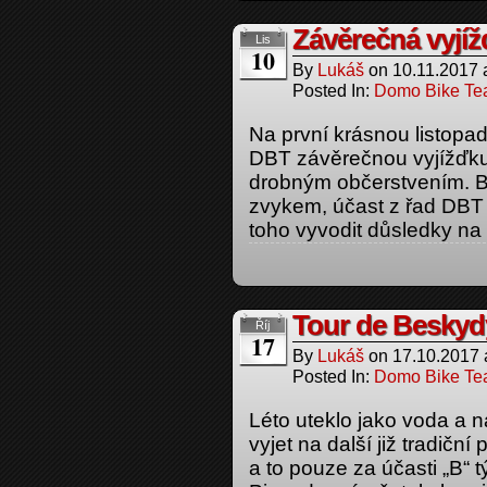
Závěrečná vyjí
Lis
10
By
Lukáš
on
10.11.2017
Posted In:
Domo Bike T
Na první krásnou listopa
DBT závěrečnou vyjížďku
drobným občerstvením. B
zvykem, účast z řad DBT b
toho vyvodit důsledky na
Tour de Beskyd
Říj
17
By
Lukáš
on
17.10.2017
Posted In:
Domo Bike T
Léto uteklo jako voda a n
vyjet na další již tradičn
a to pouze za účasti „B“ t