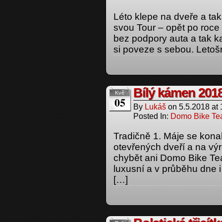
Léto klepe na dveře a ta
svou Tour – opět po roce
bez podpory auta a tak ka
si poveze s sebou. Letoš
Bílý kámen 201
Kvě
05
By
Lukáš
on
5.5.2018
at
Posted In:
Domo Bike T
Tradičně 1. Máje se kona
otevřených dveří a na v
chybět ani Domo Bike Te
luxusní a v průběhu dne i
[…]