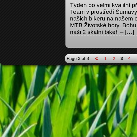
Týden po velmi kvalitní p
Team v prostředí Šumavy,
našich bikerů na našem 
MTB Životské hory. Bohuž
naši 2 skalní bikeři – […]
«
Page 3 of 8
1
2
3
4