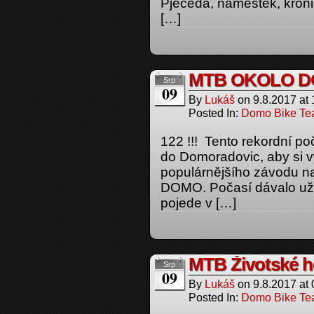
Pjeceda, náměstek, kroni
[…]
MTB OKOLO D
Srp
09
By
Lukáš
on
9.8.2017
at
Posted In:
Domo Bike T
122 !!! Tento rekordní poč
do Domoradovic, aby si vy
populárnějšího závodu 
DOMO. Počasí dávalo už 
pojede v […]
MTB Životské h
Srp
09
By
Lukáš
on
9.8.2017
at
Posted In:
Domo Bike T