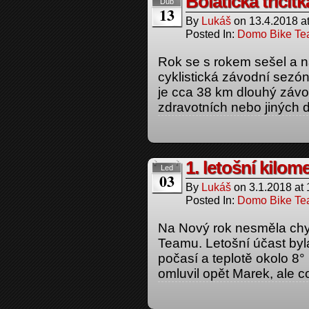
Bolatická třicít
Dub
13
By
Lukáš
on
13.4.2018
a
Posted In:
Domo Bike T
Rok se s rokem sešel a na
cyklistická závodní sezón
je cca 38 km dlouhý závod
zdravotních nebo jiných 
1. letošní kilom
Led
03
By
Lukáš
on
3.1.2018
at
Posted In:
Domo Bike T
Na Nový rok nesměla chy
Teamu. Letošní účast byla
počasí a teplotě okolo 8°
omluvil opět Marek, ale co