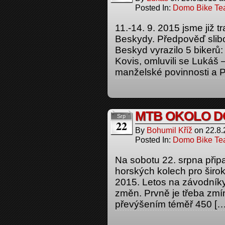
Posted In:
Domo Bike T
11.-14. 9. 2015 jsme již t
Beskydy. Předpověď slib
Beskyd vyrazilo 5 bikerů:
Kovis, omluvili se Lukáš 
manželské povinnosti a Pe
MTB OKOLO D
Srp
22
By
Bohumil Kříž
on
22.8
Posted In:
Domo Bike T
Na sobotu 22. srpna připa
horských kolech pro ši
2015. Letos na závodníky
změn. Prvně je třeba zmí
převýšením téměř 450 […