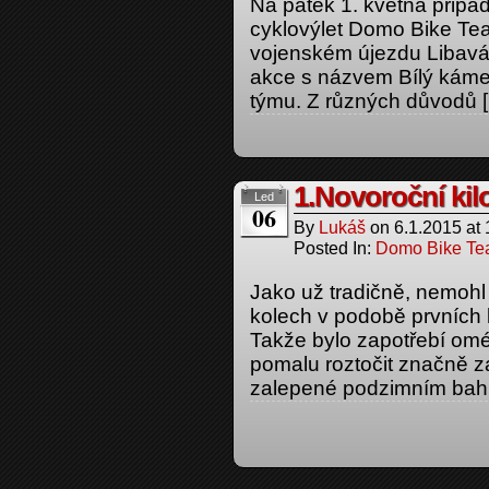
Na pátek 1. května připad
cyklovýlet Domo Bike Tea
vojenském újezdu Libavá. 
akce s názvem Bílý kámen
týmu. Z různých důvodů 
1.Novoroční ki
Led
06
By
Lukáš
on
6.1.2015
at
Posted In:
Domo Bike T
Jako už tradičně, nemohl
kolech v podobě prvních 
Takže bylo zapotřebí omé
pomalu roztočit značně za
zalepené podzimním bahn