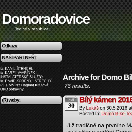
Domoradovice
Jediné v republice
Odkazy:
NAŠI PARTNEŘI:
fa. KAMIL ŠTENCEL
fa. KAREL VAVŘÍNEK -
Archive for Domo B
INSTALATÉRSKÉ SLUŽBY
fa. DAVID KOŘENÝ - STŘECHY
76 results.
POTRAVINY Dagmar Kresová
OKO potraviny
Bílý kámen 201
(R) weby:
Kvě
30
By
Lukáš
on
30.5.2016
a
Posted In:
Domo Bike T
Již tradičně na prvního M
cyklistika v podání Domo