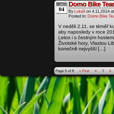
Domo Bike Team
Lis
04
By
Lukáš
on
4.11.2014
a
Posted In:
Domo Bike T
V neděli 2.11. se téměř 
aby naposledy v roce 201
Letos i s čestným host
Životské hory, Vlastou Li
konečně nejvyšší […]
«
Page 5 of 8
« First
3
4