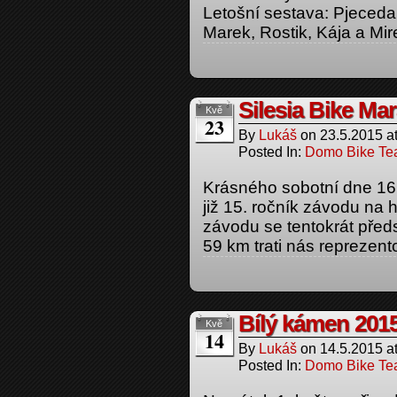
Letošní sestava: Pjeceda,
Marek, Rostik, Kája a Mi
Silesia Bike Ma
Kvě
23
By
Lukáš
on
23.5.2015
a
Posted In:
Domo Bike T
Krásného sobotní dne 16.
již 15. ročník závodu na 
závodu se tentokrát předsta
59 km trati nás reprezent
Bílý kámen 201
Kvě
14
By
Lukáš
on
14.5.2015
a
Posted In:
Domo Bike T