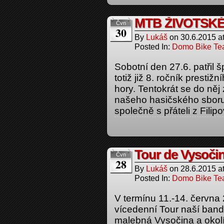
MTB ŽIVOTSKÉ
Čvn
30
By
Lukáš
on
30.6.2015
a
Posted In:
Domo Bike T
Sobotní den 27.6. patřil 
totiž již 8. ročník prest
hory. Tentokrát se do něj
našeho hasičského sboru 
společně s přáteli z Filipo
Tour de Vysoči
Čvn
28
By
Lukáš
on
28.6.2015
a
Posted In:
Domo Bike T
V termínu 11.-14. června 
vícedenní Tour naší ban
malebná Vysočina a okol