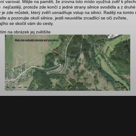
ní varovat. Mějte na paměti, že zrovna toto místo využívá zvěř k přec
e nejčastěji, protože zde končí z jedné strany silnice svodidla a z druhé
y je zde můstek, který zvěři usnadňuje vstup na silnici. Raději na tomto
te a pozorujte okolí silnice, jestli neuvidíte zrcadlící se oči zvířete,
ajího se skočit vám do cesty.
utím na obrázek jej zvětšíte