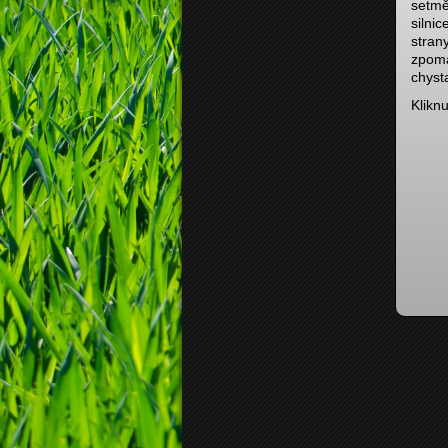
setmě
silnic
stran
zpomal
chyst
Klikn