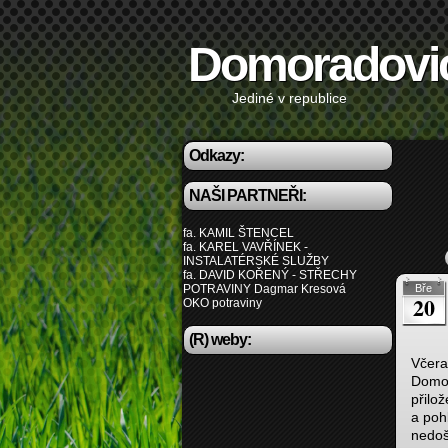
Domoradovi
Jediné v republice
Odkazy:
NAŠI PARTNEŘI:
fa. KAMIL ŠTENCEL
fa. KAREL VAVŘÍNEK -
INSTALATÉRSKÉ SLUŽBY
fa. DAVID KOŘENÝ - STŘECHY
POTRAVINY Dagmar Kresová
Bře
20
OKO potraviny
(R) weby:
Včera
Domor
přilo
a poh
nedoš