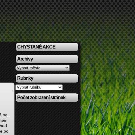
CHYSTANÉ AKCE
Archivy
Archivy
Rubriky
Rubriky
Počet zobrazení stránek
é na
otem
snad
te po