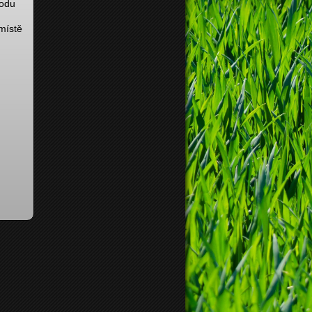
hodu
 místě