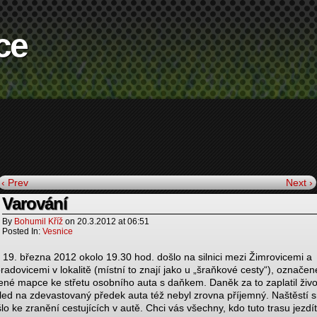
ce
‹ Prev
Next ›
Varování
By
Bohumil Kříž
on
20.3.2012
at
06:51
Posted In:
Vesnice
 19. března 2012 okolo 19.30 hod. došlo na silnici mezi Žimrovicemi a
adovicemi v lokalitě (místní to znají jako u „šraňkové cesty“), označen
žené mapce ke střetu osobního auta s daňkem. Daněk za to zaplatil živ
led na zdevastovaný předek auta též nebyl zrovna příjemný. Naštěstí 
lo ke zranění cestujících v autě. Chci vás všechny, kdo tuto trasu jezdí