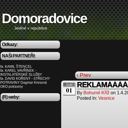
Domoradovice
Jediné v republice
Odkazy:
NAŠI PARTNEŘI:
fa. KAMIL ŠTENCEL
fa. KAREL VAVŘÍNEK -
‹ Prev
INSTALATÉRSKÉ SLUŽBY
fa. DAVID KOŘENÝ - STŘECHY
POTRAVINY Dagmar Kresová
REKLAMÁÁÁÁ
Dub
OKO potraviny
01
By
Bohumil Kříž
on
1.4.2
(R) weby:
Posted In:
Vesnice