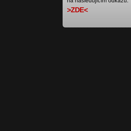
na následujícím odkazu.
>ZDE<