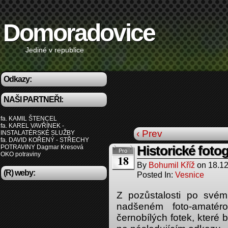
Domoradovice
Jediné v republice
Odkazy:
NAŠI PARTNEŘI:
fa. KAMIL ŠTENCEL
fa. KAREL VAVŘÍNEK -
‹ Prev
INSTALATÉRSKÉ SLUŽBY
fa. DAVID KOŘENÝ - STŘECHY
POTRAVINY Dagmar Kresová
Historické fotog
Pro
OKO potraviny
18
By
Bohumil Kříž
on
18.1
(R) weby:
Posted In:
Vesnice
Z pozůstalosti po svém
nadšeném foto-amatéro
černobílých fotek, které