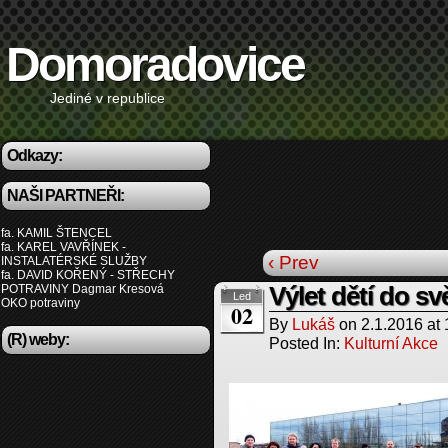
Domoradovice
Jediné v republice
Odkazy:
NAŠI PARTNEŘI:
fa. KAMIL ŠTENCEL
fa. KAREL VAVŘÍNEK -
‹ Prev
INSTALATÉRSKÉ SLUŽBY
fa. DAVID KOŘENÝ - STŘECHY
POTRAVINY Dagmar Kresová
Výlet dětí do sv
Led
OKO potraviny
02
By
Lukáš
on
2.1.2016
at
(R) weby:
Posted In:
Kulturní Akce