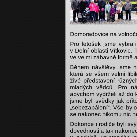
Domoradovice na volnočaso
Pro letošek jsme vybral
v Dolní oblasti Vítkovic
ve velmi zábavné formě a t
Během návštěvy jsme navš
která se všem velmi líbi
živé představení různýc
mladých vědců. Pro ná
abychom vydrželi až do 
jsme byli svědky jak pří
„sebezapálení“. Vše bylo
se nakonec nikomu nic ne
Dokonce i rodiče byli sv
dovednosti a tak nakonec