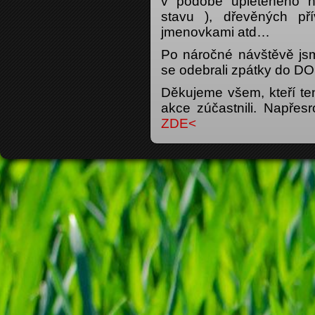
v podobě upleteného n
stavu ), dřevěných př
jmenovkami atd…
Po náročné návštěvě js
se odebrali zpátky do D
Děkujeme všem, kteří ten
akce zúčastnili. Napřes
ZDE<