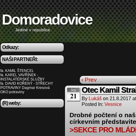
Domoradovice
Jediné v republice
Odkazy:
NAŠI PARTNEŘI:
fa. KAMIL ŠTENCEL
fa. KAREL VAVŘÍNEK -
‹ Prev
INSTALATÉRSKÉ SLUŽBY
fa. DAVID KOŘENÝ - STŘECHY
POTRAVINY Dagmar Kresová
Otec Kamil Str
Srp
OKO potraviny
21
By
Lukáš
on
21.8.2017
a
(R) weby:
Posted In:
Vesnice
Drobné počtení o na
církevním představite
>SEKCE PRO MLÁD