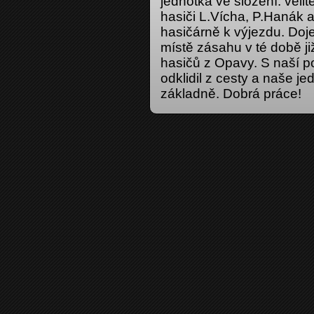
jednotka ve složení: velit
hasiči L.Vícha, P.Hanák a
hasičárně k výjezdu. Doje
místě zásahu v té době ji
hasičů z Opavy. S naší p
odklidil z cesty a naše je
základně. Dobrá práce!