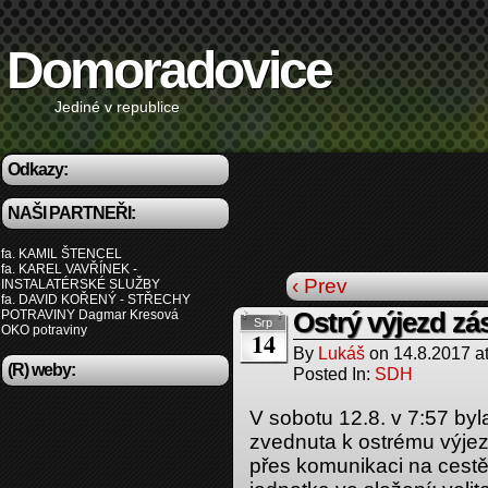
Domoradovice
Jediné v republice
Odkazy:
NAŠI PARTNEŘI:
fa. KAMIL ŠTENCEL
fa. KAREL VAVŘÍNEK -
‹ Prev
INSTALATÉRSKÉ SLUŽBY
fa. DAVID KOŘENÝ - STŘECHY
POTRAVINY Dagmar Kresová
Ostrý výjezd zá
Srp
OKO potraviny
14
By
Lukáš
on
14.8.2017
a
(R) weby:
Posted In:
SDH
V sobotu 12.8. v 7:57 by
zvednuta k ostrému výjez
přes komunikaci na cestě 