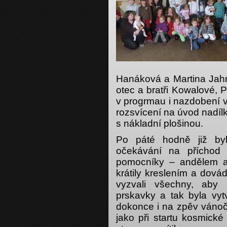
Hanáková a Martina Jahn
otec a bratři Kowalové, 
v progrmau i nazdobení v
rozsvícení na úvod nadíl
s nákladní plošinou.
Po páté hodně již byl
očekávání na příchod 
pomocníky – andělem a 
krátily kreslením a dov
vyzvali všechny, aby 
prskavky a tak byla vyt
dokonce i na zpěv vánoč
jako při startu kosmické