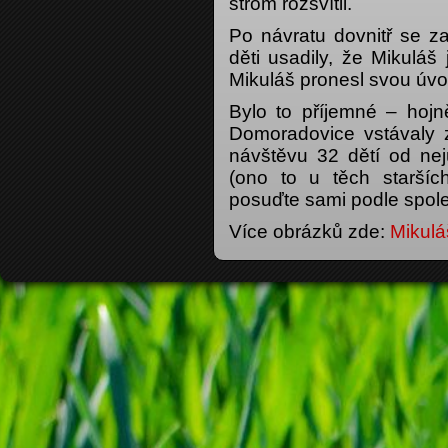
strom rozsvítil.
Po návratu dovnitř se z
děti usadily, že Mikuláš 
Mikuláš pronesl svou úvo
Bylo to příjemné – hoj
Domoradovice vstávaly z
návštěvu 32 dětí od nej
(ono to u těch starší
posuďte sami podle spole
Více obrázků zde:
Mikulá