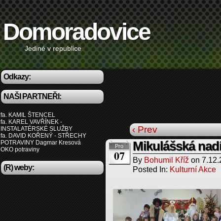
Domoradovice
Jediné v republice
Odkazy:
NAŠI PARTNEŘI:
fa. KAMIL ŠTENCEL
fa. KAREL VAVŘÍNEK -
‹ Prev
INSTALATÉRSKÉ SLUŽBY
fa. DAVID KOŘENÝ - STŘECHY
POTRAVINY Dagmar Kresová
Mikulášská nadí
Pro
OKO potraviny
07
By
Bohumil Kříž
on
7.12
(R) weby:
Posted In:
Kulturní Akce