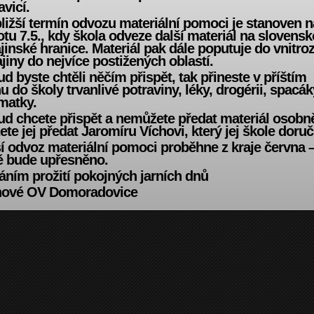
vicí.
ližší termín odvozu materiální pomoci je stanoven n
tu 7.5., kdy škola odveze další materiál na slovensk
jinské hranice. Materiál pak dále poputuje do vnitro
jiny do nejvíce postižených oblastí.
d byste chtěli něčím přispět, tak přineste v příštím
u do školy trvanlivé potraviny, léky, drogérii, spacák
matky.
d chcete přispět a nemůžete předat materiál osobn
te jej předat Jaromíru Víchovi, který jej škole doruč
í odvoz materiální pomoci proběhne z kraje června 
ě bude upřesněno.
áním prožití pokojných jarních dnů
nové OV Domoradovice