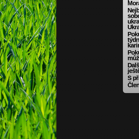
Mora
Nejb
sobo
ukra
Ukra
Poku
týdn
kari
Poku
může
Dalš
ješt
S př
Čle