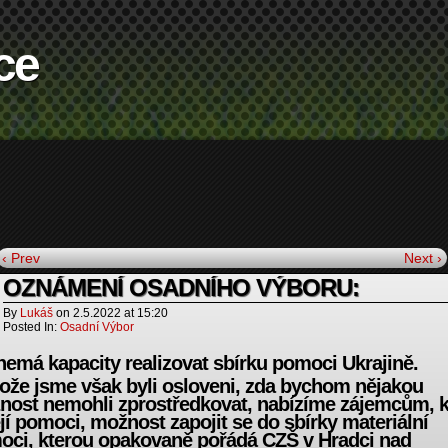
ce
‹ Prev
Next ›
OZNÁMENÍ OSADNÍHO VÝBORU:
By
Lukáš
on
2.5.2022
at
15:20
Posted In:
Osadní Výbor
emá kapacity realizovat sbírku pomoci Ukrajině.
ože jsme však byli osloveni, zda bychom nějakou
ost nemohli zprostředkovat, nabízíme zájemcům, k
jí pomoci, možnost zapojit se do sbírky materiální
oci, kterou opakovaně pořádá CZŠ v Hradci nad