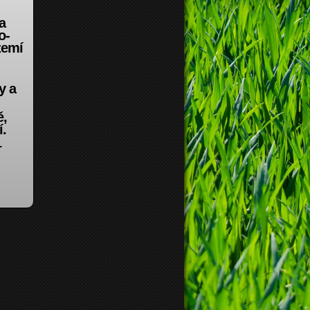
a
o-
zemí
y a
ě,
í.
–