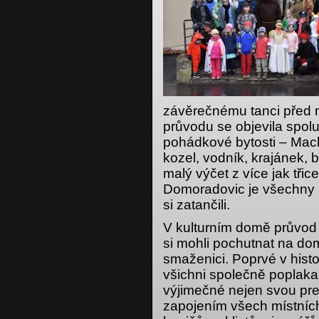
závěrečnému tanci před 
průvodu se objevila spolu
pohádkové bytosti – Mach
kozel, vodník, krajánek, b
malý výčet z více jak třic
Domoradovic je všechny př
si zatančili.
V kulturním domě průvod 
si mohli pochutnat na do
smaženici. Poprvé v hist
všichni společně poplakal
výjimečné nejen svou pre
zapojením všech místníc