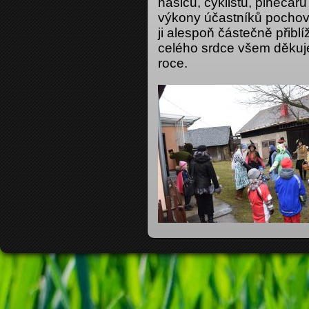
hasičů, cyklistů, pinecář
výkony účastníků pochová
ji alespoň částečně přibl
celého srdce všem děkuje
roce.