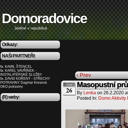
Domoradovice
Jediné v republice
Odkazy:
NAŠI PARTNEŘI:
fa. KAMIL ŠTENCEL
fa. KAREL VAVŘÍNEK -
‹ Prev
INSTALATÉRSKÉ SLUŽBY
fa. DAVID KOŘENÝ - STŘECHY
POTRAVINY Dagmar Kresová
Masopustní prů
Úno
OKO potraviny
26
By
Lenka
on
26.2.2020
a
(R) weby:
Posted In:
Domo Aktivity