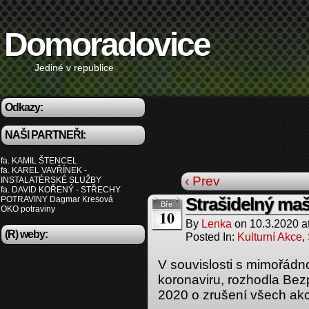
Domoradovice
Jediné v republice
Odkazy:
NAŠI PARTNEŘI:
fa. KAMIL ŠTENCEL
fa. KAREL VAVŘÍNEK -
‹ Prev
INSTALATÉRSKÉ SLUŽBY
fa. DAVID KOŘENÝ - STŘECHY
POTRAVINY Dagmar Kresová
Strašidelný ma
Bře
OKO potraviny
10
By
Lenka
on
10.3.2020
a
(R) weby:
Posted In:
Kulturní Akce
,
V souvislosti s mimořádno
koronaviru, rozhodla Bez
2020 o zrušení všech akc