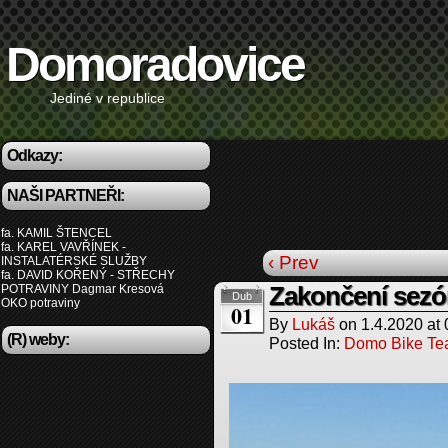
Domoradovice
Jediné v republice
Odkazy:
NAŠI PARTNEŘI:
fa. KAMIL ŠTENCEL
fa. KAREL VAVŘÍNEK -
‹ Prev
INSTALATÉRSKÉ SLUŽBY
fa. DAVID KOŘENÝ - STŘECHY
POTRAVINY Dagmar Kresová
Zakončení sez
Dub
OKO potraviny
01
By
Lukáš
on
1.4.2020
at
(R) weby:
Posted In:
Domo Bike T