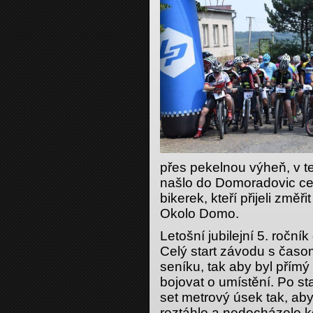
přes pekelnou výheň, v te
našlo do Domoradovic c
bikerek, kteří přijeli změř
Okolo Domo.
Letošní jubilejní 5. roční
Celý start závodu s časo
seníku, tak aby byl přímý
bojovat o umístění. Po sta
set metrový úsek tak, aby
roztáhlo a nedocházelo 