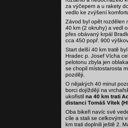
za výčepem a u rakety d
vedlo ke zvýšení komfor
Závod byl opět rozdělen n
40 km (2 okruhy) a vedl
přes obávaný krpál Bradlo
cca 450 popř. 900 výško
Start delší 40 km tratě b
Hradec p. Josef Vícha cel
pelotonu zbyla jen oblaka
se chopil místostarosta mě
později.
O nějakých 40 minut pozd
borci dojíždějí na vrchař
ukořistil
na 40 km trati A
distanci Tomáš Vítek (
Oba bikeři navíc své veden
cíle a stali se celkovými 
km trati doplnili ještě 2