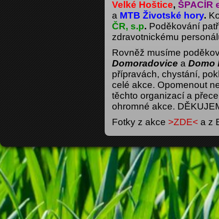
Velké Hoštice
,
ŠPACÍR e
a
MTB Životské hory
.
Ko
ČR, s.p
.
Poděkování patř
zdravotnickému personál
Rovněž musíme poděkov
Domoradovice
a
Domo 
přípravách, chystání, pok
celé akce. Opomenout nes
těchto organizací a přece
ohromné akce. DĚKUJEM
Fotky z akce
>ZDE<
a z 