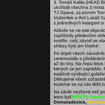
3. Tomáš Kalita (HEAD Bi
ukořistili všechna 3 míst
TJ Opava, za prvním Tom
Voženílek a třetí Lukáš 
z jednotlivých kategorií 
Ačkoliv se na trati objev
zapříčinily především def
modřin, celý závod se ob
ohlasy byly jen kladné.
Po dojetí všech závodník
ceremoniálu s předáváním 
až do tmy. Na čepu letos k
kterých se jen zaprášilo.
tradičně vynikající gulá
Děkujeme všem zúčastně
budeme se na vás těšit z
Na závěr nezbývá než po
letos byli
MĚSTO Hradec 
Domoradovice,
Pekárn