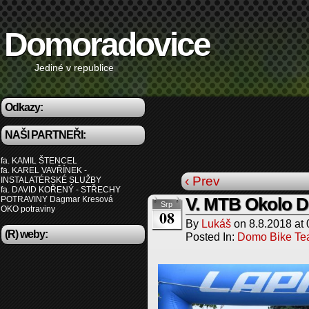
Domoradovice
Jediné v republice
Odkazy:
NAŠI PARTNEŘI:
fa. KAMIL ŠTENCEL
fa. KAREL VAVŘÍNEK -
‹ Prev
INSTALATÉRSKÉ SLUŽBY
fa. DAVID KOŘENÝ - STŘECHY
POTRAVINY Dagmar Kresová
V. MTB Okolo 
Srp
OKO potraviny
08
By
Lukáš
on
8.8.2018
at
(R) weby:
Posted In:
Domo Bike T