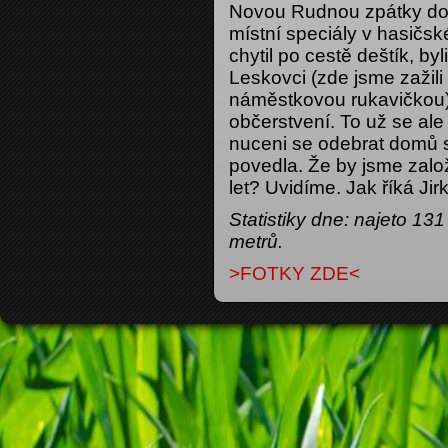
Novou Rudnou zpátky do 
místní speciály v hasičsk
chytil po cestě deštík, by
Leskovci (zde jsme zažil
náměstkovou rukavičkou) 
občerstvení. To už se ale
nuceni se odebrat domů 
povedla. Že by jsme založ
let? Uvidíme. Jak říká Jir
Statistiky dne: najeto 1
metrů.
>FOTKY ZDE<