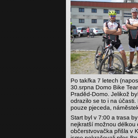
Po takřka 7 letech (napos
30.srpna Domo Bike Team
Praděd-Domo. Jelikož by
odrazilo se to i na účasti
pouze pjeceda, náměstek,
Start byl v 7:00 a trasa b
nejkratší možnou délkou 
občerstvovačka přišla v K
jsme pokračovali přes Br