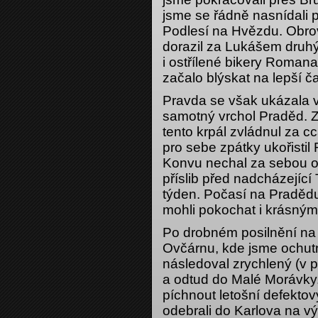
jsme se řádně nasnídali 
Podlesí na Hvězdu. Obro
dorazil za Lukášem druhý
i ostřílené bikery Roman
začalo blýskat na lepší č
Pravda se však ukázala v
samotný vrchol Praděd. Z
tento krpál zvládnul za cc
pro sebe zpátky ukořistil
Konvu nechal za sebou o d
příslib před nadcházející T
týden. Počasí na Pradědu
mohli pokochat i krásnými
Po drobném posilnění na 
Ovčárnu, kde jsme ochutna
následoval zrychlený (v 
a odtud do Malé Morávky.
píchnout letošní defektov
odebrali do Karlova na v