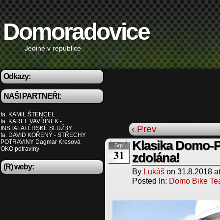
Domoradovice
Jediné v republice
Odkazy:
NAŠI PARTNEŘI:
fa. KAMIL ŠTENCEL
fa. KAREL VAVŘÍNEK -
‹ Prev
INSTALATÉRSKÉ SLUŽBY
fa. DAVID KOŘENÝ - STŘECHY
POTRAVINY Dagmar Kresová
Klasika Domo-
Srp
OKO potraviny
31
zdolána!
(R) weby:
By
Lukáš
on
31.8.2018
a
Posted In:
Domo Bike T