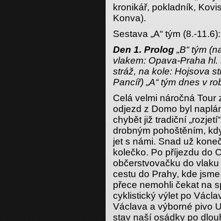
kronikář, pokladník, Kovi
Konva).
Sestava „A“ tým (8.-11.6):
Den 1. Prolog
„B“ tým (n
vlakem: Opava-Praha hl.
stráž, na kole: Hojsova s
Pancíř) „A“ tým dnes v r
Celá velmi náročná Tour 
odjezd z Domo byl naplá
chybět již tradiční „rozjet
drobným pohoštěním, kdy
jet s námi. Snad už kone
kolečko. Po příjezdu do O
občerstvovačku do vlaku 
cestu do Prahy, kde jsme
přece nemohli čekat na sp
cyklistický výlet po Václa
Václava a výborné pivo U
stav naší osádky po dlo