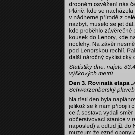
drobném osvěžení nás če
Pláně, kde se nacházela 
v nádherné přírodě z celé
nazbyt, muselo se jet dá
kde proběhlo závěrečné o
kousek do Lenory, kde na
noclehy. Na závěr nesměl
pod Lenorskou rechlí. Pak
další náročný cyklistick
Statistiky dne: najeto 8
výškových metrů.
Den 3. Rovinatá etapa
„
Schwarzenberský plavebn
Na třetí den byla naplán
jelikož se k nám připojili
celá sestava vydali směr 
občerstvovací stanice v r
naposled) a odtud již do N
muzeum železné opony a