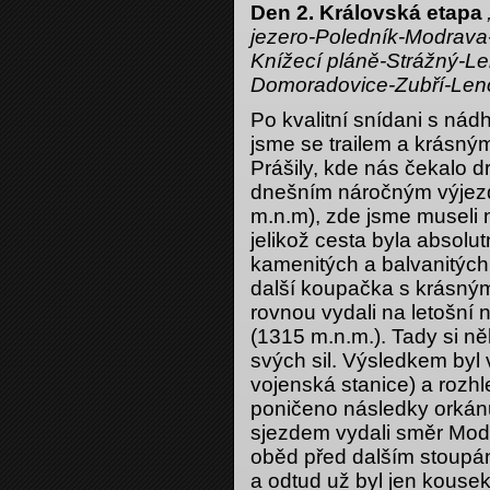
Den 2. Královská etapa
jezero-Poledník-Modrava
Knížecí pláně-Strážný-Le
Domoradovice-Zubří-Len
Po kvalitní snídani s nád
jsme se trailem a krásný
Prášily, kde nás čekalo 
dnešním náročným výjezd
m.n.m), zde jsme museli no
jelikož cesta byla absolu
kamenitých a balvanitýc
další koupačka s krásný
rovnou vydali na letošní 
(1315 m.n.m.). Tady si ně
svých sil. Výsledkem byl 
vojenská stanice) a rozhle
poničeno následky orkánu
sjezdem vydali směr Mod
oběd před dalším stoupá
a odtud už byl jen kousek