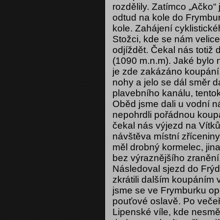
rozdělily. Zatímco „Ačko“
odtud na kole do Frymburk
kole. Zahájení cyklistick
Stožci, kde se nám velice
odjíždět. Čekal nás totiž
(1090 m.n.m). Jaké bylo n
je zde zakázáno koupání. 
nohy a jelo se dál směr 
plavebního kanálu, tento
Oběd jsme dali u vodní n
nepohrdli pořádnou koupa
čekal nás výjezd na Vítk
návštěva místní zřícenin
měl drobný kormelec, jina
bez výraznějšího zranění
Následoval sjezd do Frýd
zkrátili dalším koupáním
jsme se ve Frymburku opě
pouťové oslavě. Po večeř
Lipenské víle, kde nesmě