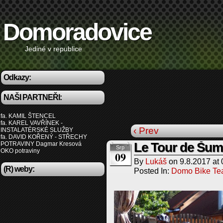
Domoradovice
Jediné v republice
Odkazy:
NAŠI PARTNEŘI:
fa. KAMIL ŠTENCEL
fa. KAREL VAVŘÍNEK -
‹ Prev
INSTALATÉRSKÉ SLUŽBY
fa. DAVID KOŘENÝ - STŘECHY
POTRAVINY Dagmar Kresová
Le Tour de Šum
Srp
OKO potraviny
09
By
Lukáš
on
9.8.2017
at
(R) weby:
Posted In:
Domo Bike T