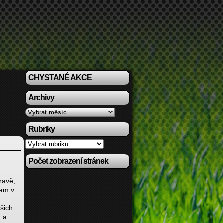
CHYSTANÉ AKCE
Archivy
Archivy
Rubriky
Rubriky
Počet zobrazení stránek
ravě,
eam v
šich
 a