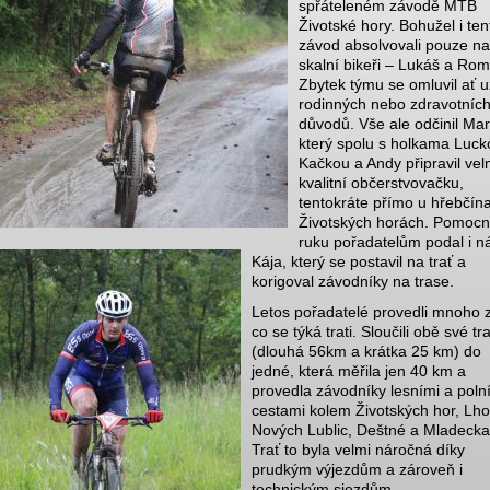
spřáteleném závodě MTB
Životské hory. Bohužel i ten
závod absolvovali pouze na
skalní bikeři – Lukáš a Ro
Zbytek týmu se omluvil ať u
rodinných nebo zdravotníc
důvodů. Vše ale odčinil Mar
který spolu s holkama Luck
Kačkou a Andy připravil vel
kvalitní občerstvovačku,
tentokráte přímo u hřebčín
Životských horách. Pomoc
ruku pořadatelům podal i n
Kája, který se postavil na trať a
korigoval závodníky na trase.
Letos pořadatelé provedli mnoho
co se týká trati. Sloučili obě své tra
(dlouhá 56km a krátka 25 km) do
jedné, která měřila jen 40 km a
provedla závodníky lesními a poln
cestami kolem Životských hor, Lho
Nových Lublic, Deštné a Mladecka
Trať to byla velmi náročná díky
prudkým výjezdům a zároveň i
technickým sjezdům.