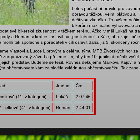
Letos počasí připravilo pro závodn
opravdu těžkou, velmi blátivou a
deštivou zkoušku. To ovšem naši
bikerům maximálně vyhovovalo a 
rodat své bikerské zkušenosti v těžkém terénu. Ačkoliv měl Lukáš na tra
 pády a Roman si krátce zastavil na „posilněnou“ u Káje, oba zajeli pěk
 mohli tak společně s pořadateli v cíli oslavit další, již 9. skončený ročn
eme Vlastovi a Lucce Librovým a celému týmu MTB Životských hor za
ě zorganizovaný závod a přejeme jim, aby ten 10. jubilejní ročník vyšel
 jejich představ. Budeme se těšit. Rovněž děkujeme Markovi, Kájovi a 
ým občerstvovatelkám za skvěle zvládnutou občerstvovačku. Tak zase
adí
Jméno
Čas
celkově (11. v kategorii)
Lukáš
2:07:46
. celkově (41. v kategorii)
Roman
2:44:01