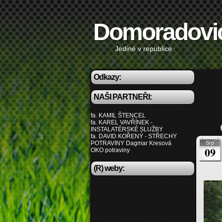
Domoradovi
Jediné v republice
Odkazy:
NAŠI PARTNEŘI:
fa. KAMIL ŠTENCEL
fa. KAREL VAVŘÍNEK -
INSTALATÉRSKÉ SLUŽBY
fa. DAVID KOŘENÝ - STŘECHY
POTRAVINY Dagmar Kresová
Srp
09
OKO potraviny
(R) weby: