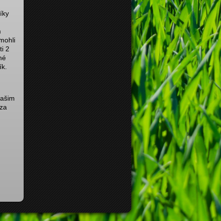
íky
m
mohli
ti 2
né
ík.
našim
 za