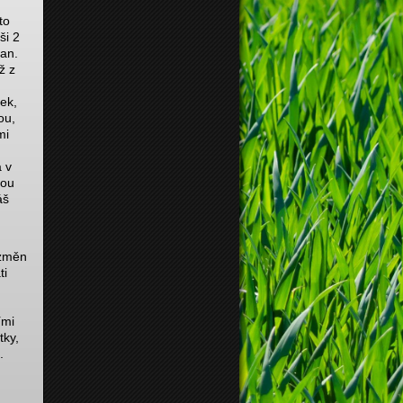
to
ši 2
man.
ž z
h
ek,
ou,
mi
a v
nou
áš
 změn
ti
ími
tky,
.