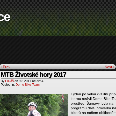
ce
‹ Prev
Next ›
MTB Životské hory 2017
By
Lukáš
on
9.8.2017
at
09:54
Posted In:
Domo Bike Team
Týden po velmi kvalitní příp
kterou strávil Domo Bike T
prostředí Šumavy, byla na
programu další prověrka na
bikerů na našem oblíbeném