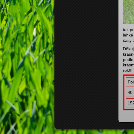
tak p
lehké
časy a
Děkuj
krásn
podle
krásn
rok!!!
Poř
40.
152