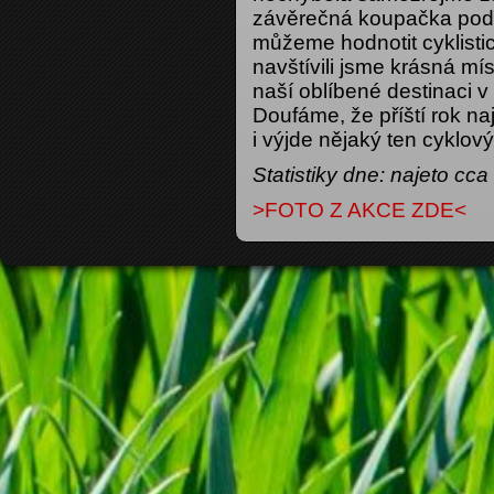
závěrečná koupačka pod s
můžeme hodnotit cyklist
navštívili jsme krásná mís
naší oblíbené destinaci 
Doufáme, že příští rok na
i výjde nějaký ten cyklov
Statistiky dne: najeto cca
>FOTO Z AKCE ZDE<