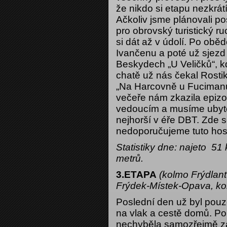
že nikdo si etapu nezkrát
Ačkoliv jsme plánovali p
pro obrovský turistický ru
si dát až v údolí. Po obě
Ivančenu a poté už sjezd
Beskydech „U Veličků“, k
chatě už nás čekal Rostik
„Na Harcovně u Fucimanů
večeře nám zkazila epizo
vedoucím a musíme ubytov
nejhorší v éře DBT. Zde s
nedoporučujeme tuto hos
Statistiky dne: najeto 5
metrů.
3.ETAPA
(kolmo Frýdlant
Frýdek-Místek-Opava, k
Poslední den už byl pou
na vlak a cestě domů. P
nechyběla samozřejmě z