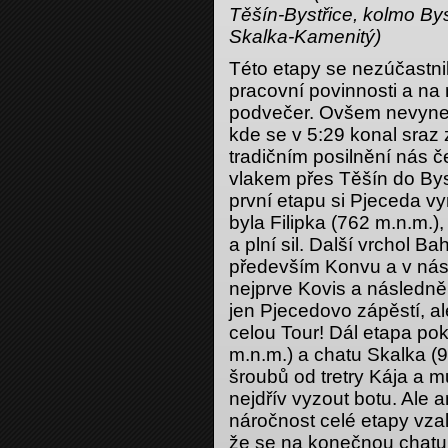
Těšín-Bystřice, kolmo By
Skalka-Kamenitý)
Této etapy se nezúčastnil
pracovní povinnosti a na 
podvečer. Ovšem nevynec
kde se v 5:29 konal sraz
tradičním posilnění nás 
vlakem přes Těšín do Bys
první etapu si Pjeceda vy
byla Filipka (762 m.n.m.),
a plní sil. Další vrchol 
především Konvu a v nás
nejprve Kovis a následně 
jen Pjecedovo zápěstí, al
celou Tour! Dál etapa po
m.n.m.) a chatu Skalka (9
šroubů od tretry Kája a m
nejdřív vyzout botu. Ale 
náročnost celé etapy vzal
že se na konečnou chatu