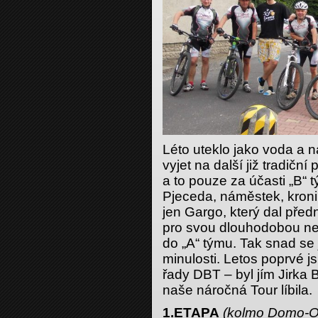
Léto uteklo jako voda a n
vyjet na další již tradičn
a to pouze za účasti „B“ t
Pjeceda, náměstek, kroni
jen Gargo, který dal před
pro svou dlouhodobou ne
do „A“ týmu. Tak snad se
minulosti. Letos poprvé js
řady DBT – byl jím Jirka 
naše náročná Tour líbila.
1.ETAPA
(kolmo Domo-O