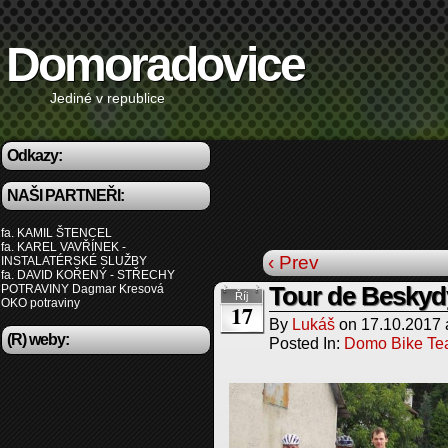
Domoradovice
Jediné v republice
Odkazy:
NAŠI PARTNEŘI:
fa. KAMIL ŠTENCEL
fa. KAREL VAVŘÍNEK -
‹ Prev
INSTALATÉRSKÉ SLUŽBY
fa. DAVID KOŘENÝ - STŘECHY
POTRAVINY Dagmar Kresová
Tour de Beskyd
Říj
OKO potraviny
17
By
Lukáš
on
17.10.2017
(R) weby:
Posted In:
Domo Bike T