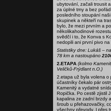
ubytování, začali trousit
za úplné tmy a bez pořá
posledního stoupání naši
skupinek a někteří na tra
bylo, že mezi prvním a p
několikahodinové rozestu
svědčí i to, že Konva s K
nedopili ani první pivo na
Statistiky dne: Lukáš – n
78 km a nastoupáno
210
2.ETAPA
(kolmo Kamenit
Veličků-Frýdlant n.O.)
2.etapa už byla volena o 
účastníky čekalo pár ostr
Kamenitý a vydatné snída
Ropička. Po cestě zjistil
kapalina ze zadní brzdy 
šroub u přehazovačky, c
všechny převody. I přes 