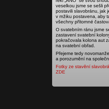
řekl „ANO“ se svou snou
veselkou jsme se sešli 
postavili slavobránu, jak
v mžiku postavena, aby ta
všechny přítomné častova
O svatebním ránu jsme se
zastavení svatební kolony
pokračovala kolona aut za
na svatební obřad.
Přejeme tedy novomanžel
a porozumění na společn
Fotky ze stavění slavobr
ZDE