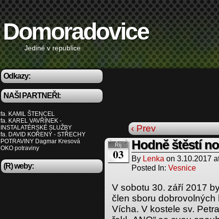
Domoradovice
Jediné v republice
Odkazy:
NAŠI PARTNEŘI:
fa. KAMIL ŠTENCEL
fa. KAREL VAVŘÍNEK -
‹ Prev
INSTALATÉRSKÉ SLUŽBY
fa. DAVID KOŘENÝ - STŘECHY
POTRAVINY Dagmar Kresová
Hodně štěstí 
Říj
OKO potraviny
03
By
Lenka
on
3.10.2017
a
(R) weby:
Posted In:
Vesnice
V sobotu 30. září 2017 byl
člen sboru dobrovolných h
Vícha. V kostele sv. Petr