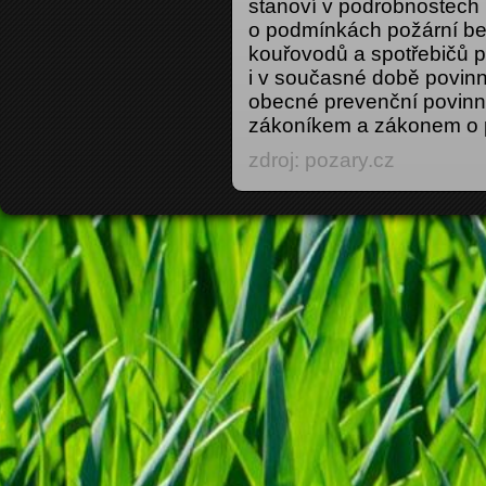
stanoví v podrobnostech 
o podmínkách požární be
kouřovodů a spotřebičů pa
i v současné době povinn
obecné prevenční povin
zákoníkem a zákonem o 
zdroj: pozary.cz