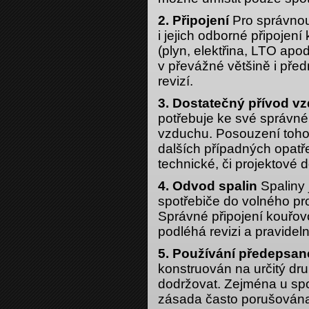
2. Připojení
Pro správnou 
i jejich odborné připoje
(plyn, elektřina, LTO apo
v převážné většině i př
revizí.
3. Dostatečný přívod v
potřebuje ke své správné 
vzduchu. Posouzení toho
dalších případných opatře
technické, či projektové
4. Odvod spalin
Spaliny 
spotřebiče do volného pr
Správné připojení kouřov
podléhá revizi a pravideln
5. Používání předepsan
konstruován na určitý dru
dodržovat. Zejména u spo
zásada často porušován