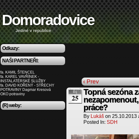
Domoradovice
Jediné v republice
Odkazy:
NAŠI PARTNEŘI:
fa. KAMIL ŠTENCEL
fa. KAREL VAVŘÍNEK -
‹ Prev
INSTALATÉRSKÉ SLUŽBY
fa. DAVID KOŘENÝ - STŘECHY
POTRAVINY Dagmar Kresová
Topná sezóna z
Říj
OKO potraviny
25
nezapomenout, 
(R) weby:
práce?
By
Lukáš
on
25.10.2013
Posted In:
SDH