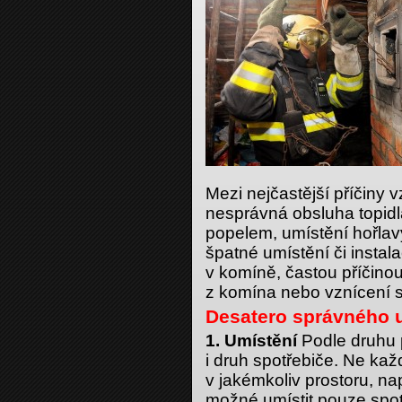
Mezi nejčastější příčiny v
nesprávná obsluha topid
popelem, umístění hořlavý
špatné umístění či instal
v komíně, častou příčinou
z komína nebo vznícení s
Desatero správného u
1. Umístění
Podle druhu p
i druh spotřebiče. Ne ka
v jakémkoliv prostoru, na
možné umístit pouze spot