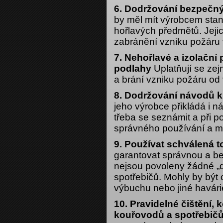
6. Dodržování bezpečný
by měl mít výrobcem sta
hořlavých předmětů. Jejic
zabránění vzniku požáru 
7. Nehořlavé a izolační
podlahy
Uplatňují se zej
a brání vzniku požáru od 
8. Dodržování návodů k
jeho výrobce přikládá i n
třeba se seznámit a při p
správného používání a ma
9. Používat schválená t
garantovat správnou a be
nejsou povoleny žádné „
spotřebičů. Mohly by být 
výbuchu nebo jiné havári
10. Pravidelné čištění, 
kouřovodů a spotřebičů