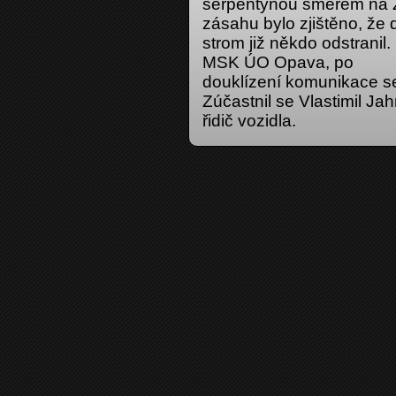
serpentýnou směrem na Ž
zásahu bylo zjištěno, že d
strom již někdo odstranil
MSK ÚO Opava, po
douklízení komunikace se
Zúčastnil se Vlastimil Ja
řidič vozidla.