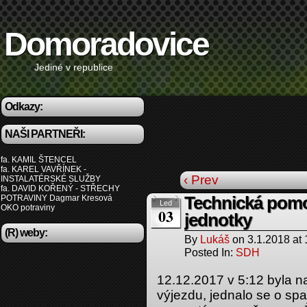
Domoradovice
Jediné v republice
Odkazy:
NAŠI PARTNEŘI:
fa. KAMIL ŠTENCEL
fa. KAREL VAVŘÍNEK -
‹ Prev
INSTALATÉRSKÉ SLUŽBY
fa. DAVID KOŘENÝ - STŘECHY
POTRAVINY Dagmar Kresová
Technická pomoc
Led
OKO potraviny
03
jednotky
(R) weby:
By
Lukáš
on
3.1.2018
at
Posted In:
SDH
12.12.2017 v 5:12 byla n
výjezdu, jednalo se o spa