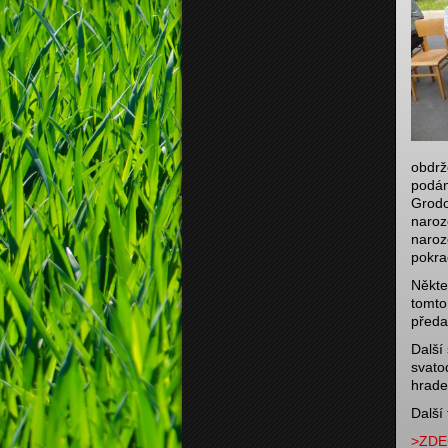
obdrž
podán
Grodo
naroz
naroz
pokra
Někte
tomto 
předa
Další
svato
hrade
Další 
>ZDE