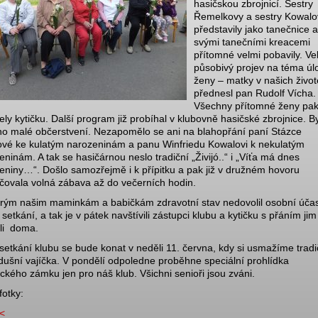
hasičskou zbrojnicí. Sestry
Řemelkovy a sestry Kowalo
představily jako tanečnice a
svými tanečními kreacemi
přítomné velmi pobavily. Ve
působivý projev na téma úl
ženy – matky v našich živo
přednesl pan Rudolf Vícha.
Všechny přítomné ženy pa
ely kytičku. Další program již probíhal v klubovně hasičské zbrojnice. B
o malé občerstvení. Nezapomělo se ani na blahopřání paní Stázce
vé ke kulatým narozeninám a panu Winfriedu Kowalovi k nekulatým
eninám. A tak se hasičárnou neslo tradiční „Živijó..“ i „Víťa má dnes
eniny…“. Došlo samozřejmě i k přípitku a pak již v družném hovoru
čovala volná zábava až do večerních hodin.
rým našim maminkám a babičkám zdravotní stav nedovolil osobní účas
setkání, a tak je v pátek navštívili zástupci klubu a kytičku s přáním jim
li doma.
 setkání klubu se bude konat v neděli 11. června, kdy si usmažíme tradi
dušní vajíčka. V pondělí odpoledne proběhne speciální prohlídka
ckého zámku jen pro náš klub. Všichni senioři jsou zváni.
fotky:
<