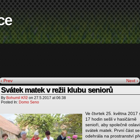
ce
‹ Prev
Next ›
Svátek matek v režii klubu seniorů
By
Bohumil Kříž
on
27.5.2017
at
06:38
Posted In:
Domo Seno
Ve čtvrtek 25. května 2017 
17 hodin sešli v hasičárně
senioři, aby společně oslavil
svátek matek. První část se
odehrála na prostranství p