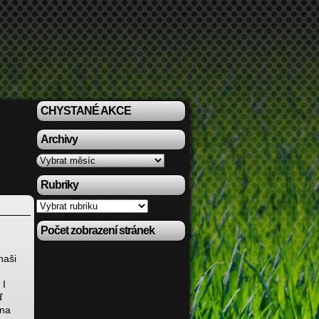
CHYSTANÉ AKCE
Archivy
Archivy
Rubriky
Rubriky
Počet zobrazení stránek
naši
 I
ď
 na