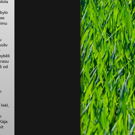
plota
bylo
 se
zimu
u
oliv
-
hyběli
trasu
ě od
m
řekl,
o
Kája.
ít