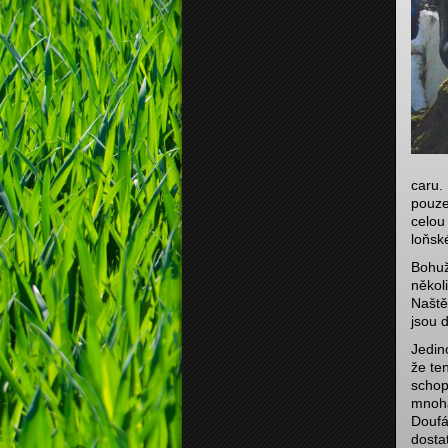
caru.
pouze
celou
loňské
Bohuž
někol
Naště
jsou 
Jedin
že ten
schop
mnoha
Doufá
dosta