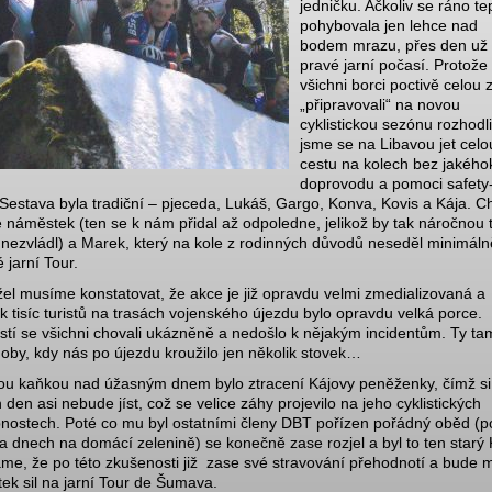
jedničku. Ačkoliv se ráno te
pohybovala jen lehce nad
bodem mrazu, přes den už 
pravé jarní počasí. Protože
všichni borci poctivě celou 
„připravovali“ na novou
cyklistickou sezónu rozhodli
jsme se na Libavou jet celo
cestu na kolech bez jakéhok
doprovodu a pomoci safety
 Sestava byla tradiční – pjeceda, Lukáš, Gargo, Konva, Kovis a Kája. C
 náměstek (ten se k nám přidal až odpoledne, jelikož by tak náročnou 
 nezvládl) a Marek, který na kole z rodinných důvodů neseděl minimáln
 jarní Tour.
el musíme konstatovat, že akce je již opravdu velmi zmedializovaná a
ik tisíc turistů na trasách vojenského újezdu bylo opravdu velká porce.
stí se všichni chovali ukázněně a nedošlo k nějakým incidentům. Ty ta
doby, kdy nás po újezdu kroužilo jen několik stovek…
ou kaňkou nad úžasným dnem bylo ztracení Kájovy peněženky, čímž si 
 den asi nebude jíst, což se velice záhy projevilo na jeho cyklistických
nostech. Poté co mu byl ostatními členy DBT pořízen pořádný oběd (p
 dnech na domácí zelenině) se konečně zase rozjel a byl to ten starý 
me, že po této zkušenosti již zase své stravování přehodnotí a bude m
tek sil na jarní Tour de Šumava.