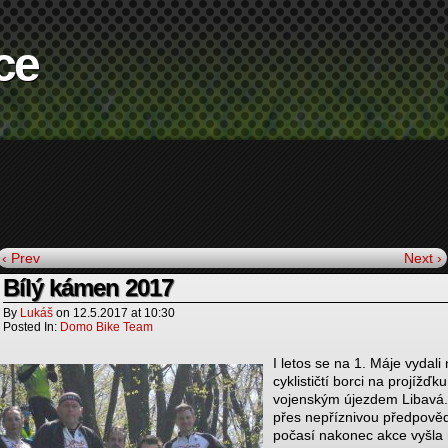
ce
‹ Prev
Next ›
Bílý kámen 2017
By
Lukáš
on
12.5.2017
at
10:30
Posted In:
Domo Bike Team
I letos se na 1. Máje vydali 
cyklističtí borci na projížďku
vojenským újezdem Libavá.
přes nepříznivou předpově
počasí nakonec akce vyšla