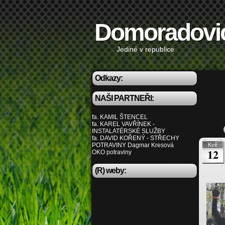
Domoradovi
Jediné v republice
Odkazy:
NAŠI PARTNEŘI:
fa. KAMIL ŠTENCEL
fa. KAREL VAVŘÍNEK -
INSTALATÉRSKÉ SLUŽBY
fa. DAVID KOŘENÝ - STŘECHY
POTRAVINY Dagmar Kresová
Kvě
12
OKO potraviny
(R) weby: