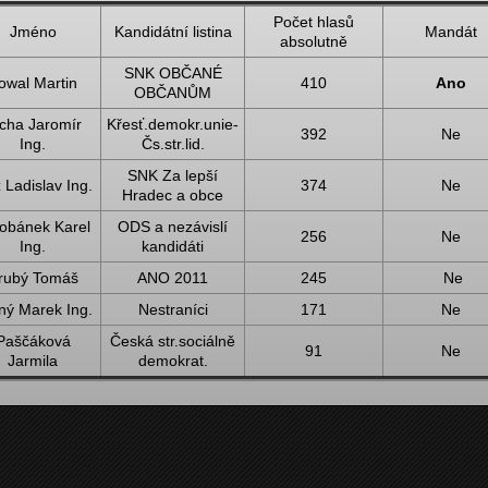
Počet hlasů
Jméno
Kandidátní listina
Mandát
absolutně
SNK OBČANÉ
owal Martin
410
Ano
OBČANŮM
cha Jaromír
Křesť.demokr.unie-
392
Ne
Ing.
Čs.str.lid.
SNK Za lepší
 Ladislav Ing.
374
Ne
Hradec a obce
obánek Karel
ODS a nezávislí
256
Ne
Ing.
kandidáti
rubý Tomáš
ANO 2011
245
Ne
ný Marek Ing.
Nestraníci
171
Ne
Paščáková
Česká str.sociálně
91
Ne
Jarmila
demokrat.