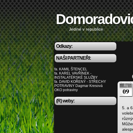
Domoradovi
Jediné v republice
Odkazy:
NAŠI PARTNEŘI:
fa. KAMIL ŠTENCEL
fa. KAREL VAVŘÍNEK -
INSTALATÉRSKÉ SLUŽBY
fa. DAVID KOŘENÝ - STŘECHY
POTRAVINY Dagmar Kresová
Říj
09
OKO potraviny
(R) weby:
5. a 
voleb
různý
Můžem
alesp