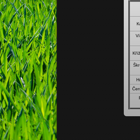
K
Ví
Kříž
Škr
H
Čer