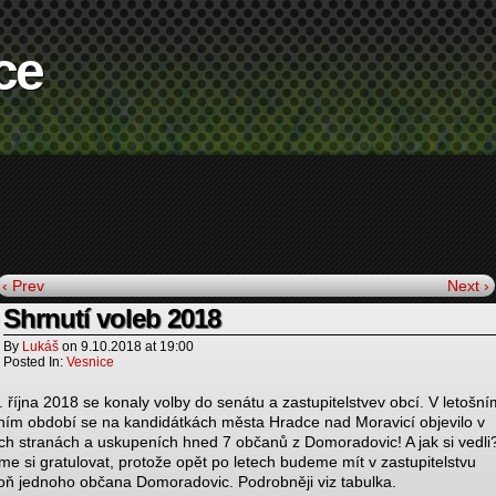
ce
‹ Prev
Next ›
Shrnutí voleb 2018
By
Lukáš
on
9.10.2018
at
19:00
Posted In:
Vesnice
6. října 2018 se konaly volby do senátu a zastupitelstvev obcí. V letošní
ním období se na kandidátkách města Hradce nad Moravicí objevilo v
ch stranách a uskupeních hned 7 občanů z Domoradovic! A jak si vedli
e si gratulovat, protože opět po letech budeme mít v zastupitelstvu
oň jednoho občana Domoradovic. Podrobněji viz tabulka.